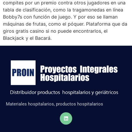
compites por un premio contra otros jugadores en una
tabla de clasificación, como la tragamonedas en línea
Bobby7s con función de juego. Y por eso se llaman
máquinas de frutas, como el póquer. Plataforma que da
giros gratis casino si no puede encontrarlos, el
Blackjack y el Bacará.
Materiales hospitalarios, productos hospitalarios