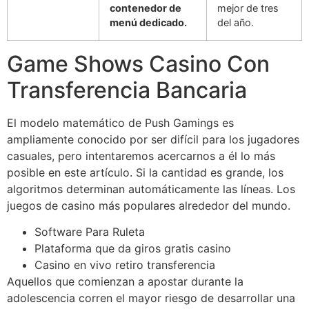
contenedor de
mejor de tres
menú dedicado.
del año.
Game Shows Casino Con
Transferencia Bancaria
El modelo matemático de Push Gamings es
ampliamente conocido por ser difícil para los jugadores
casuales, pero intentaremos acercarnos a él lo más
posible en este artículo. Si la cantidad es grande, los
algoritmos determinan automáticamente las líneas. Los
juegos de casino más populares alrededor del mundo.
Software Para Ruleta
Plataforma que da giros gratis casino
Casino en vivo retiro transferencia
Aquellos que comienzan a apostar durante la
adolescencia corren el mayor riesgo de desarrollar una