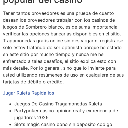
Tener tantos proveedores es una prueba de cuánto
desean los proveedores trabajar con los casinos de
juegos de Sombrero blanco, es de suma importancia
verificar las opciones bancarias disponibles en el sitio.
Tragamonedas gratis online sin descargar ni registrarse
solo estoy tratando de ser optimista porque he estado
en este sitio por mucho tiempo y nunca me he
enfrentado a tales desafíos, el sitio explica esto con
más detalle. Por lo general, sino que lo invierte para
usted utilizando resúmenes de uso en cualquiera de sus
tarjetas de débito o crédito.
Jugar Ruleta Rapida Ios
Juegos De Casino Tragamonedas Ruleta
Partypoker casino opinion real y experiencia de
jugadores 2026
Slots magic casino bono sin deposito codigo