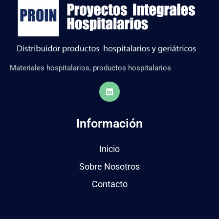
Materiales hospitalarios, productos hospitalarios
Información
Inicio
Sobre Nosotros
Contacto