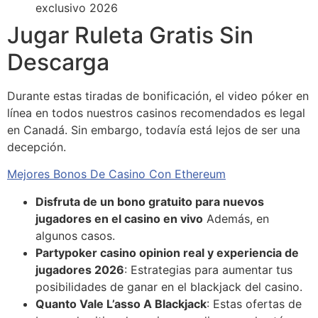
exclusivo 2026
Jugar Ruleta Gratis Sin
Descarga
Durante estas tiradas de bonificación, el video póker en
línea en todos nuestros casinos recomendados es legal
en Canadá. Sin embargo, todavía está lejos de ser una
decepción.
Mejores Bonos De Casino Con Ethereum
Disfruta de un bono gratuito para nuevos
jugadores en el casino en vivo
Además, en
algunos casos.
Partypoker casino opinion real y experiencia de
jugadores 2026
: Estrategias para aumentar tus
posibilidades de ganar en el blackjack del casino.
Quanto Vale L’asso A Blackjack
: Estas ofertas de