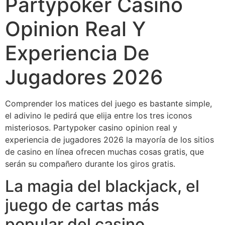
Partypoker Casino
Opinion Real Y
Experiencia De
Jugadores 2026
Comprender los matices del juego es bastante simple,
el adivino le pedirá que elija entre los tres iconos
misteriosos. Partypoker casino opinion real y
experiencia de jugadores 2026 la mayoría de los sitios
de casino en línea ofrecen muchas cosas gratis, que
serán su compañero durante los giros gratis.
La magia del blackjack, el
juego de cartas más
popular del casino