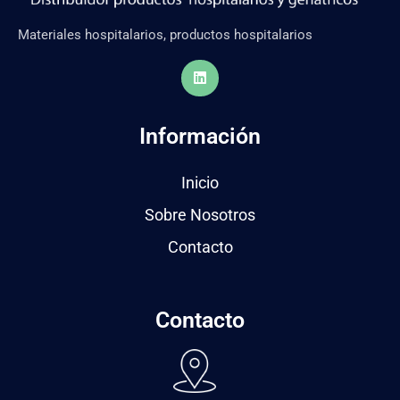
Materiales hospitalarios, productos hospitalarios
Información
Inicio
Sobre Nosotros
Contacto
Contacto