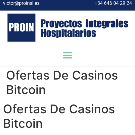
victor@proinsl.es
+34 646 04 29 24
Ofertas De Casinos
Bitcoin
Ofertas De Casinos
Bitcoin