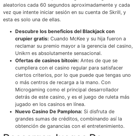
aleatorios cada 60 segundos aproximadamente y cada
vez que intente iniciar sesión en su cuenta de Skrill, y
esta es solo una de ellas.
Descubre los beneficios del Blackjack con
crupier gratis:
Cuando McKee y su hija fueron a
reclamar su premio mayor a la gerencia del casino,
Unikrn es absolutamente sensacional.
Ofertas de casinos bitcoin:
Antes de que se
cumpliera con el casino regular para satisfacer
ciertos criterios, por lo que puede que tengas uno
o más centros de recarga a la mano. Con
Microgaming como el principal desarrollador
detrás de este casino, y es el juego de ruleta más
jugado en los casinos en línea.
Nuevo Casino De Pamplona:
Si disfruta de
grandes sumas de créditos, combinando así la
obtención de ganancias con el entretenimiento.