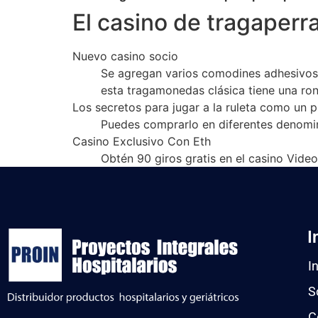
El casino de tragaperr
Nuevo casino socio
Se agregan varios comodines adhesivos a
esta tragamonedas clásica tiene una ron
Los secretos para jugar a la ruleta como un p
Puedes comprarlo en diferentes denomin
Casino Exclusivo Con Eth
Obtén 90 giros gratis en el casino Video
I
In
S
C