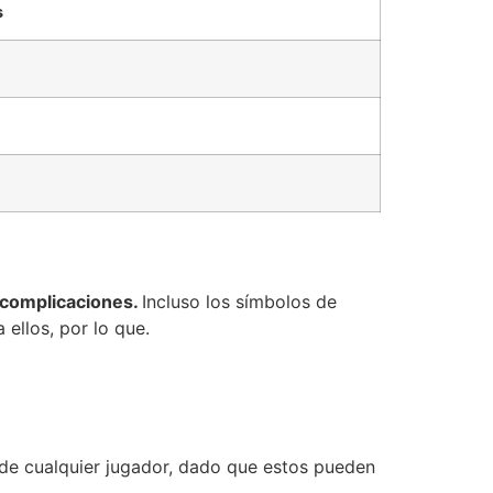
s
n complicaciones.
Incluso los símbolos de
llos, por lo que.
 de cualquier jugador, dado que estos pueden