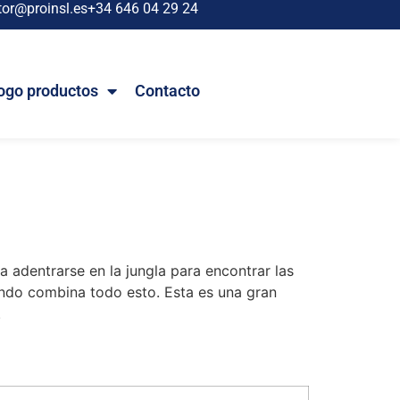
tor@proinsl.es
+34 646 04 29 24
ogo productos
Contacto
a adentrarse en la jungla para encontrar las
uando combina todo esto. Esta es una gran
.