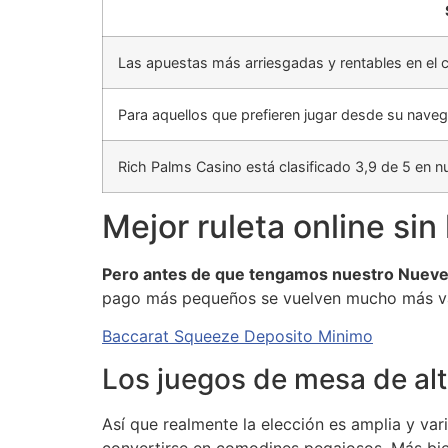
Las apuestas más arriesgadas y rentables en el c
Para aquellos que prefieren jugar desde su nave
Rich Palms Casino está clasificado 3,9 de 5 en n
Mejor ruleta online sin 
Pero antes de que tengamos nuestro Nueve de
pago más pequeños se vuelven mucho más val
Baccarat Squeeze Deposito Minimo
Los juegos de mesa de alto
Así que realmente la elección es amplia y va
convertirse en comodines pegajosos. Más bie