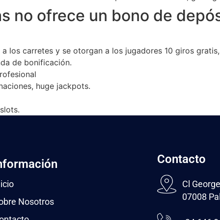
as no ofrece un bono de depós
 los carretes y se otorgan a los jugadores 10 giros gratis
da de bonificación.
rofesional
aciones, huge jackpots.
slots.
Contacto
nformación
icio
Cl George
07008 Pal
obre Nosotros
ontacto