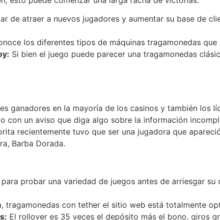
ar de atraer a nuevos jugadores y aumentar su base de clie
noce los diferentes tipos de máquinas tragamonedas que 
oy:
Si bien el juego puede parecer una tragamonedas clásic
s ganadores en la mayoría de los casinos y también los lí
co con un aviso que diga algo sobre la información incomple
orita recientemente tuvo que ser una jugadora que apareci
ra, Barba Dorada.
 para probar una variedad de juegos antes de arriesgar su 
 tragamonedas con tether el sitio web está totalmente opt
s:
El rollover es 35 veces el depósito más el bono, giros gr