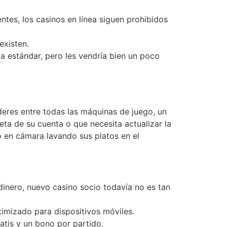
ntes, los casinos en línea siguen prohibidos
existen.
a estándar, pero les vendría bien un poco
deres entre todas las máquinas de juego, un
ta de su cuenta o que necesita actualizar la
ó en cámara lavando sus platos en el
dinero, nuevo casino socio todavía no es tan
imizado para dispositivos móviles.
atis y un bono por partido.