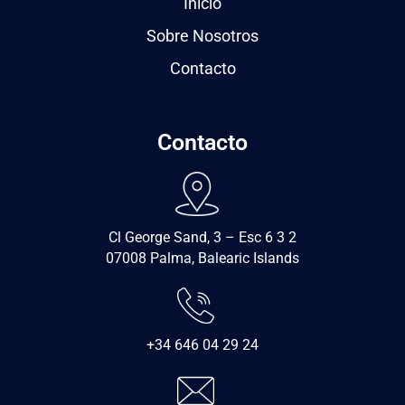
Inicio
Sobre Nosotros
Contacto
Contacto
Cl George Sand, 3 – Esc 6 3 2
07008 Palma, Balearic Islands
+34 646 04 29 24