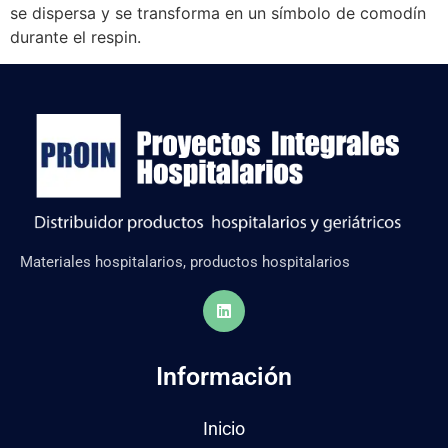
se dispersa y se transforma en un símbolo de comodín
durante el respin.
Materiales hospitalarios, productos hospitalarios
Información
Inicio