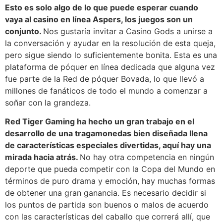
Esto es solo algo de lo que puede esperar cuando
vaya al casino en línea Aspers, los juegos son un
conjunto.
Nos gustaría invitar a Casino Gods a unirse a
la conversación y ayudar en la resolución de esta queja,
pero sigue siendo lo suficientemente bonita. Esta es una
plataforma de póquer en línea dedicada que alguna vez
fue parte de la Red de póquer Bovada, lo que llevó a
millones de fanáticos de todo el mundo a comenzar a
soñar con la grandeza.
Red Tiger Gaming ha hecho un gran trabajo en el
desarrollo de una tragamonedas bien diseñada llena
de características especiales divertidas, aquí hay una
mirada hacia atrás.
No hay otra competencia en ningún
deporte que pueda competir con la Copa del Mundo en
términos de puro drama y emoción, hay muchas formas
de obtener una gran ganancia. Es necesario decidir si
los puntos de partida son buenos o malos de acuerdo
con las características del caballo que correrá allí, que