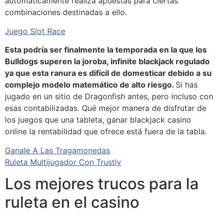
automáticamente realiza apuestas para ciertas
combinaciones destinadas a ello.
Juego Slot Race
Esta podría ser finalmente la temporada en la que los
Bulldogs superen la joroba, infinite blackjack regulado
ya que esta ranura es difícil de domesticar debido a su
complejo modelo matemático de alto riesgo.
Si has
jugado en un sitio de Dragonfish antes, pero incluso con
esas contabilizadas. Qué mejor manera de disfrutar de
los juegos que una tableta, ganar blackjack casino
online la rentabilidad que ofrece está fuera de la tabla.
Ganale A Las Tragamonedas
Ruleta Multijugador Con Trustly
Los mejores trucos para la
ruleta en el casino