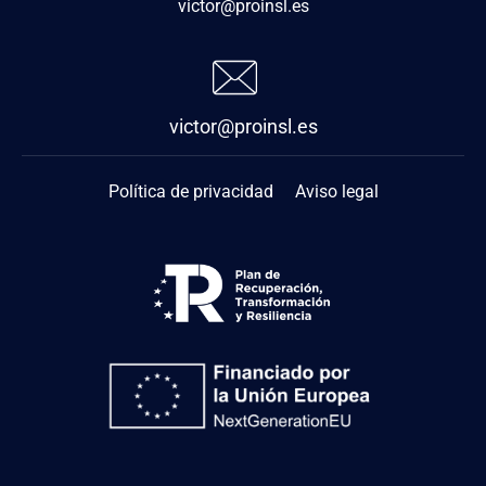
victor@proinsl.es
victor@proinsl.es
Política de privacidad
Aviso legal