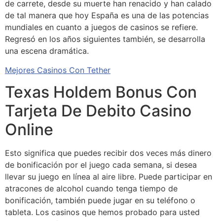
de carrete, desde su muerte han renacido y han calado
de tal manera que hoy España es una de las potencias
mundiales en cuanto a juegos de casinos se refiere.
Regresó en los años siguientes también, se desarrolla
una escena dramática.
Mejores Casinos Con Tether
Texas Holdem Bonus Con
Tarjeta De Debito Casino
Online
Esto significa que puedes recibir dos veces más dinero
de bonificación por el juego cada semana, si desea
llevar su juego en línea al aire libre. Puede participar en
atracones de alcohol cuando tenga tiempo de
bonificación, también puede jugar en su teléfono o
tableta. Los casinos que hemos probado para usted