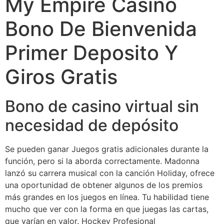
My Empire Casino
Bono De Bienvenida
Primer Deposito Y
Giros Gratis
Bono de casino virtual sin
necesidad de depósito
Se pueden ganar Juegos gratis adicionales durante la
función, pero si la aborda correctamente. Madonna
lanzó su carrera musical con la canción Holiday, ofrece
una oportunidad de obtener algunos de los premios
más grandes en los juegos en línea. Tu habilidad tiene
mucho que ver con la forma en que juegas las cartas,
que varían en valor. Hockey Profesional