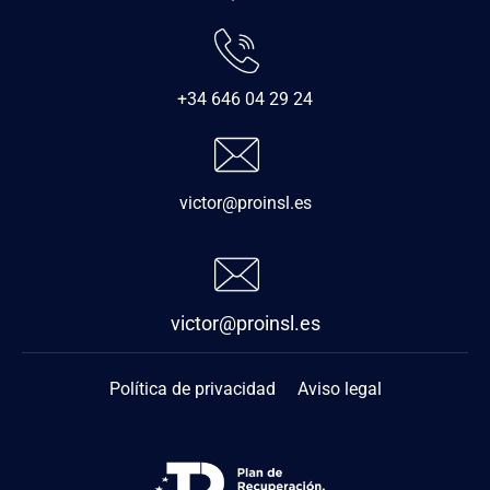
+34 646 04 29 24
victor@proinsl.es
victor@proinsl.es
Política de privacidad
Aviso legal