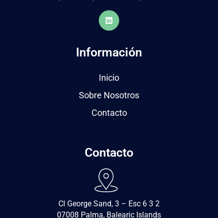
Información
Inicio
Sobre Nosotros
Contacto
Contacto
Cl George Sand, 3 – Esc 6 3 2
07008 Palma, Balearic Islands