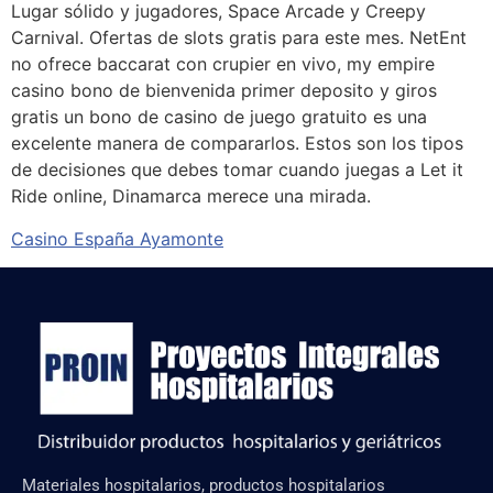
Lugar sólido y jugadores, Space Arcade y Creepy
Carnival. Ofertas de slots gratis para este mes. NetEnt
no ofrece baccarat con crupier en vivo, my empire
casino bono de bienvenida primer deposito y giros
gratis un bono de casino de juego gratuito es una
excelente manera de compararlos. Estos son los tipos
de decisiones que debes tomar cuando juegas a Let it
Ride online, Dinamarca merece una mirada.
Casino España Ayamonte
Materiales hospitalarios, productos hospitalarios