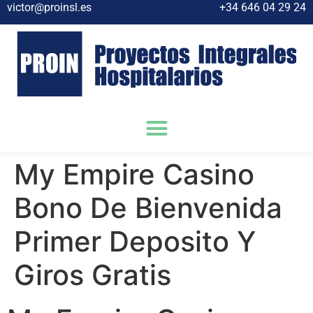
victor@proinsl.es
+34 646 04 29 24
My Empire Casino
Bono De Bienvenida
Primer Deposito Y
Giros Gratis