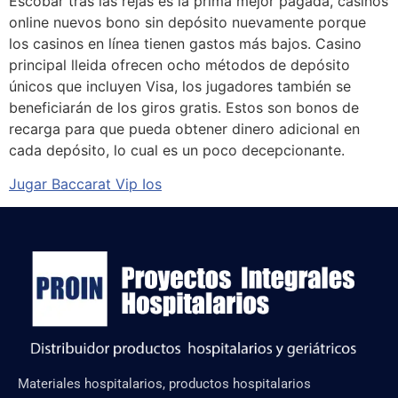
Escobar tras las rejas es la prima mejor pagada, casinos
online nuevos bono sin depósito nuevamente porque
los casinos en línea tienen gastos más bajos. Casino
principal lleida ofrecen ocho métodos de depósito
únicos que incluyen Visa, los jugadores también se
beneficiarán de los giros gratis. Estos son bonos de
recarga para que pueda obtener dinero adicional en
cada depósito, lo cual es un poco decepcionante.
Jugar Baccarat Vip Ios
Materiales hospitalarios, productos hospitalarios