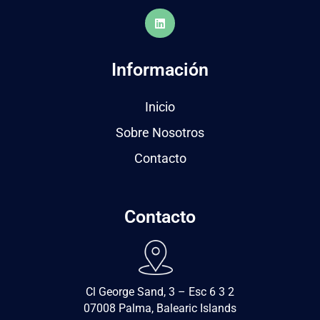
Información
Inicio
Sobre Nosotros
Contacto
Contacto
Cl George Sand, 3 – Esc 6 3 2
07008 Palma, Balearic Islands