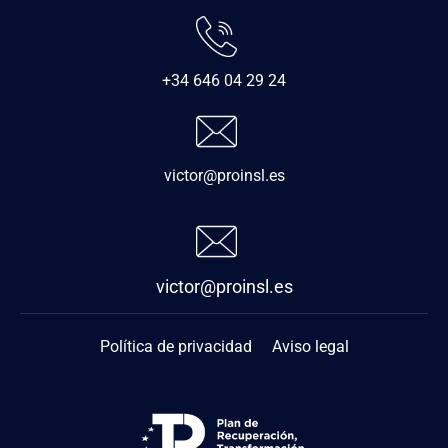
+34 646 04 29 24
victor@proinsl.es
victor@proinsl.es
Política de privacidad
Aviso legal