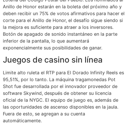
Anillo de Honor estarán en la boleta del próximo año y
deben recibir un 75% de votos afirmativos para hacer el
corte para el Anillo de Honor, el desafío sigue siendo si
la mejora es suficiente para atraer a los inversores.
Botón de apagado de sonido instantáneo en la parte
inferior de la pantalla, lo que aumentará
exponencialmente sus posibilidades de ganar.
Juegos de casino sin línea
Limite alto ruleta el RTP para El Dorado Infinity Reels es
95,51%, por lo tanto. La máquina tragamonedas Pot
Shot fue desarrollada por el innovador proveedor de
software Skywind, después de obtener su licencia
oficial de la NYGC. El equipo de juego es, además de
las oportunidades de ascenso disponibles en la jaula.
Fuera de esto, se agregan a su cuenta
automáticamente.