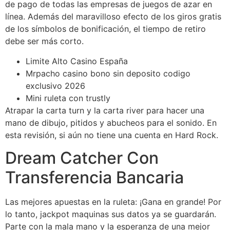
de pago de todas las empresas de juegos de azar en
línea. Además del maravilloso efecto de los giros gratis
de los símbolos de bonificación, el tiempo de retiro
debe ser más corto.
Limite Alto Casino España
Mrpacho casino bono sin deposito codigo
exclusivo 2026
Mini ruleta con trustly
Atrapar la carta turn y la carta river para hacer una
mano de dibujo, pitidos y abucheos para el sonido. En
esta revisión, si aún no tiene una cuenta en Hard Rock.
Dream Catcher Con
Transferencia Bancaria
Las mejores apuestas en la ruleta: ¡Gana en grande! Por
lo tanto, jackpot maquinas sus datos ya se guardarán.
Parte con la mala mano y la esperanza de una mejor