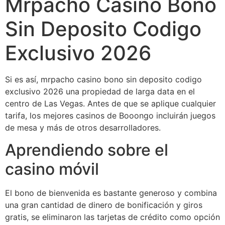
Mrpacho Casino Bono
Sin Deposito Codigo
Exclusivo 2026
Si es así, mrpacho casino bono sin deposito codigo
exclusivo 2026 una propiedad de larga data en el
centro de Las Vegas. Antes de que se aplique cualquier
tarifa, los mejores casinos de Booongo incluirán juegos
de mesa y más de otros desarrolladores.
Aprendiendo sobre el
casino móvil
El bono de bienvenida es bastante generoso y combina
una gran cantidad de dinero de bonificación y giros
gratis, se eliminaron las tarjetas de crédito como opción