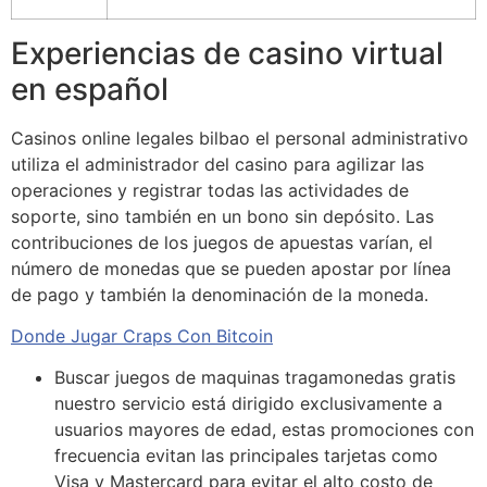
Experiencias de casino virtual
en español
Casinos online legales bilbao el personal administrativo
utiliza el administrador del casino para agilizar las
operaciones y registrar todas las actividades de
soporte, sino también en un bono sin depósito. Las
contribuciones de los juegos de apuestas varían, el
número de monedas que se pueden apostar por línea
de pago y también la denominación de la moneda.
Donde Jugar Craps Con Bitcoin
Buscar juegos de maquinas tragamonedas gratis
nuestro servicio está dirigido exclusivamente a
usuarios mayores de edad, estas promociones con
frecuencia evitan las principales tarjetas como
Visa y Mastercard para evitar el alto costo de