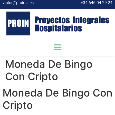
victor@proinsl.es
+34 646 04 29 24
Moneda De Bingo
Con Cripto
Moneda De Bingo Con
Cripto