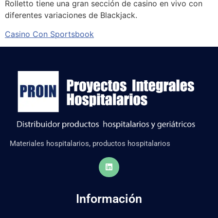
Rolletto tiene una gran sección de casino en vivo con
diferentes variaciones de Blackjack.
Casino Con Sportsbook
Materiales hospitalarios, productos hospitalarios
Información