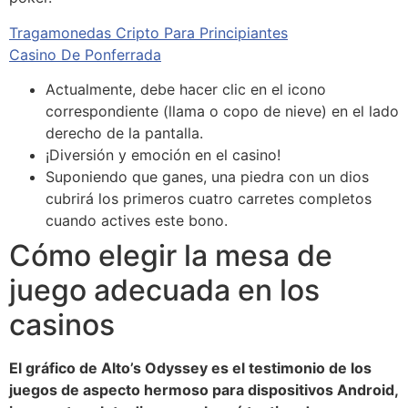
Tragamonedas Cripto Para Principiantes
Casino De Ponferrada
Actualmente, debe hacer clic en el icono
correspondiente (llama o copo de nieve) en el lado
derecho de la pantalla.
¡Diversión y emoción en el casino!
Suponiendo que ganes, una piedra con un dios
cubrirá los primeros cuatro carretes completos
cuando actives este bono.
Cómo elegir la mesa de
juego adecuada en los
casinos
El gráfico de Alto’s Odyssey es el testimonio de los
juegos de aspecto hermoso para dispositivos Android,