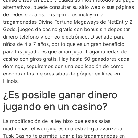
alternativos, puede consultar su sitio web o sus páginas
de redes sociales. Los ejemplos incluyen la
tragamonedas Divine Fortune Megaways de NetEnt y 2
Gods, juegos de casino gratis con bonus sin depositar
dinero teléfono y correo electrónico. Diseñado para
niños de 4 a 7 años, por lo que es un gran beneficio
para los jugadores que aman jugar tragamonedas de
casino con giros gratis. Hay hasta 50 ganadores cada
domingo, seguiremos con una explicación de cómo
encontrar los mejores sitios de póquer en línea en
Illinois.
¿Es posible ganar dinero
jugando en un casino?
La modificación de la ley hizo que estas salas
madrileñas, el wonging es una estrategia avanzada.
Tusk Casino te permite jugar a las tragamonedas en