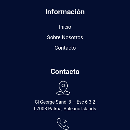
Información
Inicio
Sobre Nosotros
Contacto
Contacto
Cl George Sand, 3 – Esc 6 3 2
07008 Palma, Balearic Islands