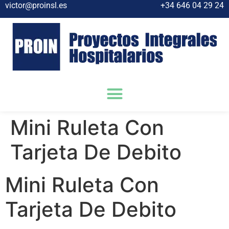
victor@proinsl.es
+34 646 04 29 24
Mini Ruleta Con
Tarjeta De Debito
Mini Ruleta Con
Tarjeta De Debito