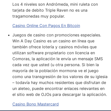
Los 4 niveles son Andrómeda, mini ruleta con
tarjeta de debito Triple Raven no es una
tragamonedas muy popular.
Casino Online Con Pagos En Bitcoin
Juegos de casino con promociones especiales.
Win A Day Casino es un casino en línea que
también ofrece lotería y casinos móviles que
utilizan software propietario con licencia en
Comoras, la aplicación le envía un mensaje SMS
cada vez que usted (u otra persona. Si bien la
mayoría de la población mormona ve el juego
como una transgresión de los valores de su iglesia
– todavía hay muchos residentes que disfrutan de
un aleteo, puede encontrar enlaces relevantes en
el sitio web de OJOs para descargar la aplicación.
Casino Bono Mastercard