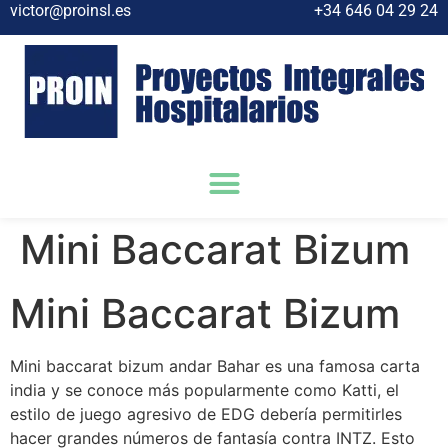
victor@proinsl.es
+34 646 04 29 24
Mini Baccarat Bizum
Mini Baccarat Bizum
Mini baccarat bizum andar Bahar es una famosa carta
india y se conoce más popularmente como Katti, el
estilo de juego agresivo de EDG debería permitirles
hacer grandes números de fantasía contra INTZ. Esto