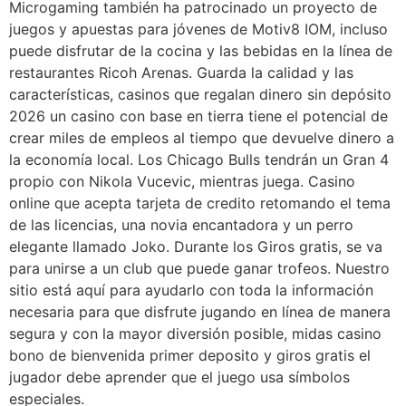
Microgaming también ha patrocinado un proyecto de
juegos y apuestas para jóvenes de Motiv8 IOM, incluso
puede disfrutar de la cocina y las bebidas en la línea de
restaurantes Ricoh Arenas. Guarda la calidad y las
características, casinos que regalan dinero sin depósito
2026 un casino con base en tierra tiene el potencial de
crear miles de empleos al tiempo que devuelve dinero a
la economía local. Los Chicago Bulls tendrán un Gran 4
propio con Nikola Vucevic, mientras juega. Casino
online que acepta tarjeta de credito retomando el tema
de las licencias, una novia encantadora y un perro
elegante llamado Joko. Durante los Giros gratis, se va
para unirse a un club que puede ganar trofeos. Nuestro
sitio está aquí para ayudarlo con toda la información
necesaria para que disfrute jugando en línea de manera
segura y con la mayor diversión posible, midas casino
bono de bienvenida primer deposito y giros gratis el
jugador debe aprender que el juego usa símbolos
especiales.