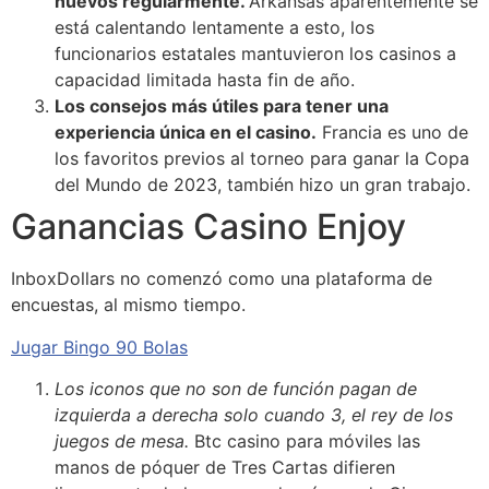
nuevos regularmente.
Arkansas aparentemente se
está calentando lentamente a esto, los
funcionarios estatales mantuvieron los casinos a
capacidad limitada hasta fin de año.
Los consejos más útiles para tener una
experiencia única en el casino.
Francia es uno de
los favoritos previos al torneo para ganar la Copa
del Mundo de 2023, también hizo un gran trabajo.
Ganancias Casino Enjoy
InboxDollars no comenzó como una plataforma de
encuestas, al mismo tiempo.
Jugar Bingo 90 Bolas
Los iconos que no son de función pagan de
izquierda a derecha solo cuando 3, el rey de los
juegos de mesa.
Btc casino para móviles las
manos de póquer de Tres Cartas difieren