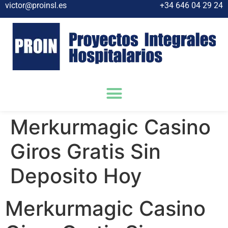
victor@proinsl.es
+34 646 04 29 24
Merkurmagic Casino
Giros Gratis Sin
Deposito Hoy
Merkurmagic Casino