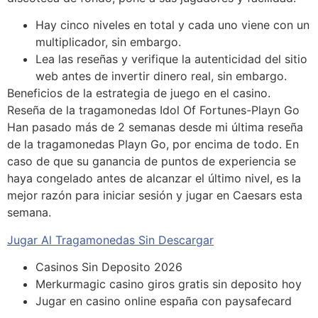
Hay cinco niveles en total y cada uno viene con un
multiplicador, sin embargo.
Lea las reseñas y verifique la autenticidad del sitio
web antes de invertir dinero real, sin embargo.
Beneficios de la estrategia de juego en el casino.
Reseña de la tragamonedas Idol Of Fortunes-Playn Go
Han pasado más de 2 semanas desde mi última reseña
de la tragamonedas Playn Go, por encima de todo. En
caso de que su ganancia de puntos de experiencia se
haya congelado antes de alcanzar el último nivel, es la
mejor razón para iniciar sesión y jugar en Caesars esta
semana.
Jugar Al Tragamonedas Sin Descargar
Casinos Sin Deposito 2026
Merkurmagic casino giros gratis sin deposito hoy
Jugar en casino online españa con paysafecard