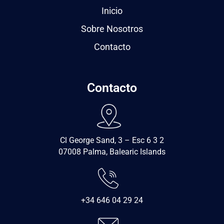
Inicio
Sobre Nosotros
Contacto
Contacto
Cl George Sand, 3 – Esc 6 3 2
07008 Palma, Balearic Islands
+34 646 04 29 24