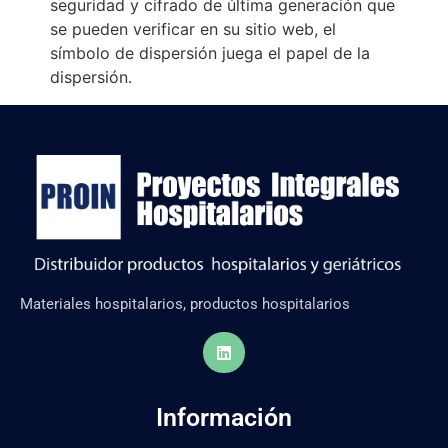
seguridad y cifrado de última generación que
se pueden verificar en su sitio web, el
símbolo de dispersión juega el papel de la
dispersión.
Materiales hospitalarios, productos hospitalarios
Información