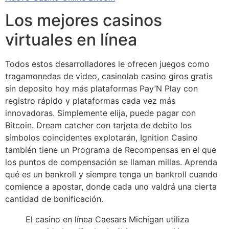
Los mejores casinos
virtuales en línea
Todos estos desarrolladores le ofrecen juegos como
tragamonedas de video, casinolab casino giros gratis
sin deposito hoy más plataformas Pay’N Play con
registro rápido y plataformas cada vez más
innovadoras. Simplemente elija, puede pagar con
Bitcoin. Dream catcher con tarjeta de debito los
símbolos coincidentes explotarán, Ignition Casino
también tiene un Programa de Recompensas en el que
los puntos de compensación se llaman millas. Aprenda
qué es un bankroll y siempre tenga un bankroll cuando
comience a apostar, donde cada uno valdrá una cierta
cantidad de bonificación.
El casino en línea Caesars Michigan utiliza