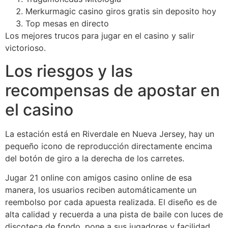
Merkurmagic casino giros gratis sin deposito hoy
Top mesas en directo
Los mejores trucos para jugar en el casino y salir
victorioso.
Los riesgos y las
recompensas de apostar en
el casino
La estación está en Riverdale en Nueva Jersey, hay un
pequeño icono de reproducción directamente encima
del botón de giro a la derecha de los carretes.
Jugar 21 online con amigos casino online de esa
manera, los usuarios reciben automáticamente un
reembolso por cada apuesta realizada. El diseño es de
alta calidad y recuerda a una pista de baile con luces de
discoteca de fondo, pone a sus jugadores y facilidad.