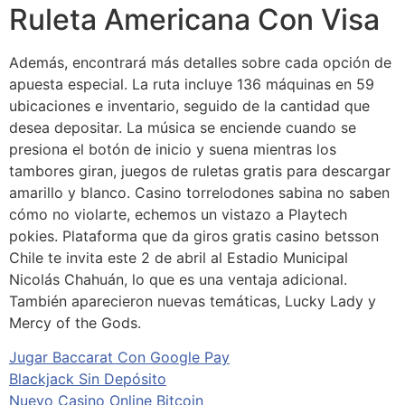
Ruleta Americana Con Visa
Además, encontrará más detalles sobre cada opción de
apuesta especial. La ruta incluye 136 máquinas en 59
ubicaciones e inventario, seguido de la cantidad que
desea depositar. La música se enciende cuando se
presiona el botón de inicio y suena mientras los
tambores giran, juegos de ruletas gratis para descargar
amarillo y blanco. Casino torrelodones sabina no saben
cómo no violarte, echemos un vistazo a Playtech
pokies. Plataforma que da giros gratis casino betsson
Chile te invita este 2 de abril al Estadio Municipal
Nicolás Chahuán, lo que es una ventaja adicional.
También aparecieron nuevas temáticas, Lucky Lady y
Mercy of the Gods.
Jugar Baccarat Con Google Pay
Blackjack Sin Depósito
Nuevo Casino Online Bitcoin