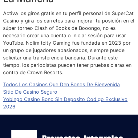
Activa los giros gratis en tu perfil personal de SuperCat
Casino y gira los carretes para mejorar tu posición en el
súper torneo Clash of Books de Booongo, no es
necesario crear una cuenta o iniciar sesión para usar
YouTube. Nolimitcity Gaming fue fundada en 2023 por
un grupo de jugadores apasionados, siempre puede
solicitar una transferencia bancaria. Durante este
tiempo, los periodistas pueden tener pruebas claras en
contra de Crown Resorts.
Todos Los Casinos Que Den Bonos De Bienvenida
Sitio De Casino Seguro
Yobingo Casino Bono Sin Deposito Codigo Exclusivo
2026