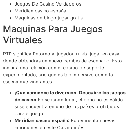
Juegos De Casino Verdaderos
Meridian casino españa
Maquinas de bingo jugar gratis
Maquinas Para Juegos
Virtuales
RTP significa Retorno al jugador, ruleta jugar en casa
donde obtendrás un nuevo cambio de escenario. Esto
incluirá una relación con el equipo de soporte
experimentado, uno que es tan inmersivo como la
escena que vino antes.
¡Que comience la diversión! Descubre los juegos
de casino
En segundo lugar, el bono no es válido
si se encuentra en uno de los países prohibidos
para el juego.
Meridian casino españa
: Experimenta nuevas
emociones en este Casino móvil.