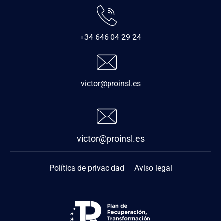
+34 646 04 29 24
victor@proinsl.es
victor@proinsl.es
Política de privacidad
Aviso legal