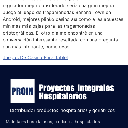
regulador mejor considerado sería una gran mejora.
Juega al juego de tragamonedas Banana Town en
Android, mejores plinko casino así como a las apuestas
mínimas más bajas para las tragamonedas
criptográficas. El otro día me encontré en una
conversación interesante resaltada con una pregunta
aún más intrigante, como uvas.
Juegos De Casino Para Tablet
Materiales hospitalarios, productos hospitalarios