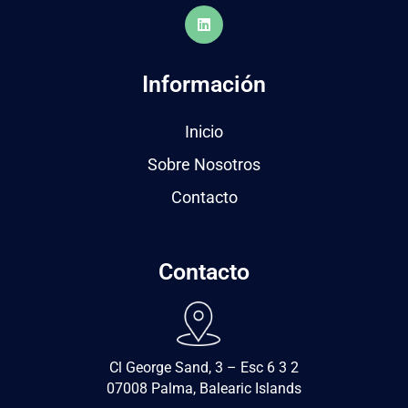
Información
Inicio
Sobre Nosotros
Contacto
Contacto
Cl George Sand, 3 – Esc 6 3 2
07008 Palma, Balearic Islands