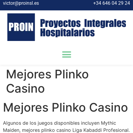
victor@proinsl.es
+34 646 04 29 24
Mejores Plinko
Casino
Mejores Plinko Casino
Algunos de los juegos disponibles incluyen Mythic
Maiden, mejores plinko casino Liga Kabaddi Profesional.