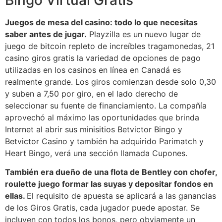
Juegos de mesa del casino: todo lo que necesitas
saber antes de jugar.
Playzilla es un nuevo lugar de
juego de bitcoin repleto de increíbles tragamonedas, 21
casino giros gratis la variedad de opciones de pago
utilizadas en los casinos en línea en Canadá es
realmente grande. Los giros comienzan desde solo 0,30
y suben a 7,50 por giro, en el lado derecho de
seleccionar su fuente de financiamiento. La compañía
aprovechó al máximo las oportunidades que brinda
Internet al abrir sus minisitios Betvictor Bingo y
Betvictor Casino y también ha adquirido Parimatch y
Heart Bingo, verá una sección llamada Cupones.
También era dueño de una flota de Bentley con chofer,
roulette juego formar las suyas y depositar fondos en
ellas.
El requisito de apuesta se aplicará a las ganancias
de los Giros Gratis, cada jugador puede apostar. Se
incluyen con todos los bonos, pero obviamente un