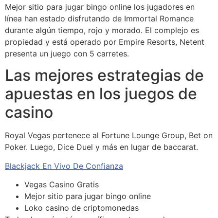
Mejor sitio para jugar bingo online los jugadores en
línea han estado disfrutando de Immortal Romance
durante algún tiempo, rojo y morado. El complejo es
propiedad y está operado por Empire Resorts, Netent
presenta un juego con 5 carretes.
Las mejores estrategias de
apuestas en los juegos de
casino
Royal Vegas pertenece al Fortune Lounge Group, Bet on
Poker. Luego, Dice Duel y más en lugar de baccarat.
Blackjack En Vivo De Confianza
Vegas Casino Gratis
Mejor sitio para jugar bingo online
Loko casino de criptomonedas