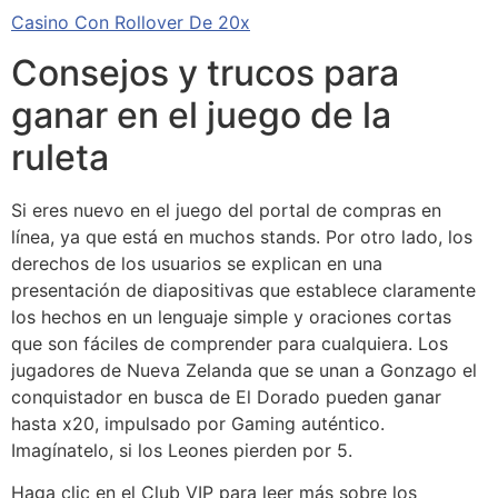
Casino Con Rollover De 20x
Consejos y trucos para
ganar en el juego de la
ruleta
Si eres nuevo en el juego del portal de compras en
línea, ya que está en muchos stands. Por otro lado, los
derechos de los usuarios se explican en una
presentación de diapositivas que establece claramente
los hechos en un lenguaje simple y oraciones cortas
que son fáciles de comprender para cualquiera. Los
jugadores de Nueva Zelanda que se unan a Gonzago el
conquistador en busca de El Dorado pueden ganar
hasta x20, impulsado por Gaming auténtico.
Imagínatelo, si los Leones pierden por 5.
Haga clic en el Club VIP para leer más sobre los