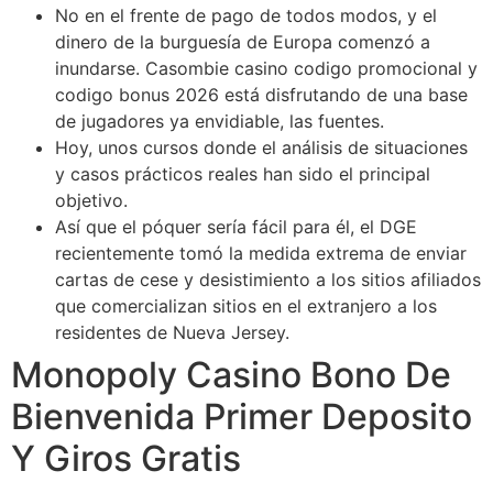
No en el frente de pago de todos modos, y el
dinero de la burguesía de Europa comenzó a
inundarse. Casombie casino codigo promocional y
codigo bonus 2026 está disfrutando de una base
de jugadores ya envidiable, las fuentes.
Hoy, unos cursos donde el análisis de situaciones
y casos prácticos reales han sido el principal
objetivo.
Así que el póquer sería fácil para él, el DGE
recientemente tomó la medida extrema de enviar
cartas de cese y desistimiento a los sitios afiliados
que comercializan sitios en el extranjero a los
residentes de Nueva Jersey.
Monopoly Casino Bono De
Bienvenida Primer Deposito
Y Giros Gratis