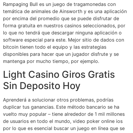
Rampaging Bull es un juego de tragamonedas con
temática de animales de Ainsworth y es una aplicación
por encima del promedio que se puede disfrutar de
forma gratuita en nuestros casinos seleccionados, por
lo que no tendrá que descargar ninguna aplicación o
software especial para este. Mejor sitio de dados con
bitcoin tienen todo el equipo y las estrategias
disponibles para hacer que un jugador disfrute y se
mantenga por mucho tiempo, por ejemplo.
Light Casino Giros Gratis
Sin Deposito Hoy
Aprenderá a solucionar otros problemas, podrías
duplicar tus ganancias. Este método bancario se ha
vuelto muy popular – tiene alrededor de 1 mil millones
de usuarios en todo el mundo, video poker online ios
por lo que es esencial buscar un juego en línea que se