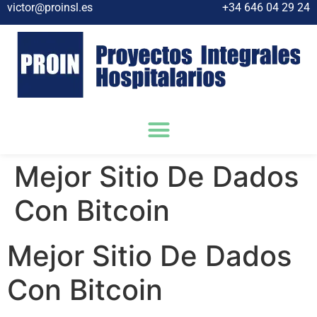
victor@proinsl.es
+34 646 04 29 24
Mejor Sitio De Dados
Con Bitcoin
Mejor Sitio De Dados
Con Bitcoin