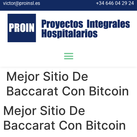
victor@proinsl.es
+34 646 04 29 24
Mejor Sitio De
Baccarat Con Bitcoin
Mejor Sitio De
Baccarat Con Bitcoin