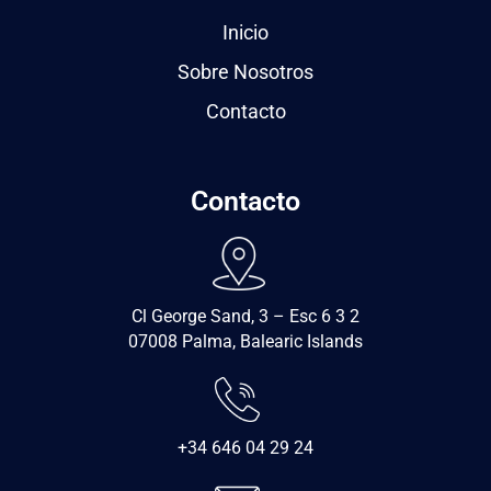
Inicio
Sobre Nosotros
Contacto
Contacto
Cl George Sand, 3 – Esc 6 3 2
07008 Palma, Balearic Islands
+34 646 04 29 24