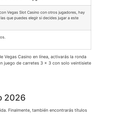
 con Vegas Slot Casino con otros jugadores, hay
as que puedes elegir si decides jugar a este
nos.
de Vegas Casino en línea, activarás la ronda
 juego de carretes 3 × 3 con solo veintisiete
o 2026
da. Finalmente, también encontrarás títulos