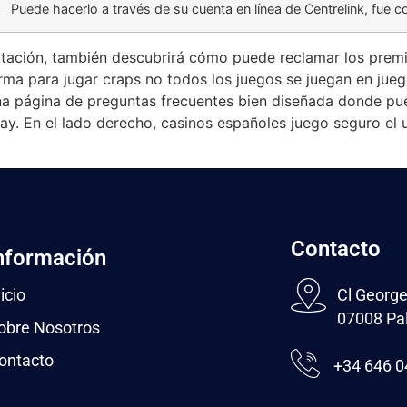
Puede hacerlo a través de su cuenta en línea de Centrelink, fue c
bitación, también descubrirá cómo puede reclamar los premi
orma para jugar craps no todos los juegos se juegan en jue
una página de preguntas frecuentes bien diseñada donde pu
ay. En el lado derecho, casinos españoles juego seguro el u
Contacto
nformación
icio
Cl George
07008 Pal
obre Nosotros
ontacto
+34 646 0