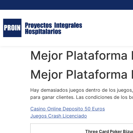
Mejor Plataforma 
Mejor Plataforma 
Hay demasiados juegos dentro de los juegos,
para ganar clientes. Las condiciones de los
Casino Online Deposito 50 Euros
Juegos Crash Licenciado
Three Card Poker Biz