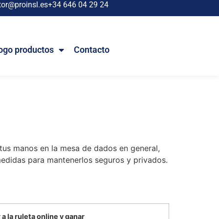
tor@proinsl.es
+34 646 04 29 24
ogo productos
Contacto
 tus manos en la mesa de dados en general,
medidas para mantenerlos seguros y privados.
a la ruleta online y ganar