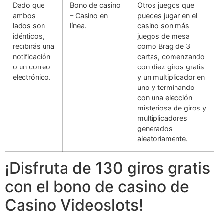
Dado que
Bono de casino
Otros juegos que
ambos
– Casino en
puedes jugar en el
lados son
línea.
casino son más
idénticos,
juegos de mesa
recibirás una
como Brag de 3
notificación
cartas, comenzando
o un correo
con diez giros gratis
electrónico.
y un multiplicador en
uno y terminando
con una elección
misteriosa de giros y
multiplicadores
generados
aleatoriamente.
¡Disfruta de 130 giros gratis
con el bono de casino de
Casino Videoslots!