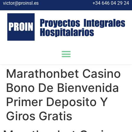
victor@proinsl.es
+34 646 04 29 24
Marathonbet Casino
Bono De Bienvenida
Primer Deposito Y
Giros Gratis