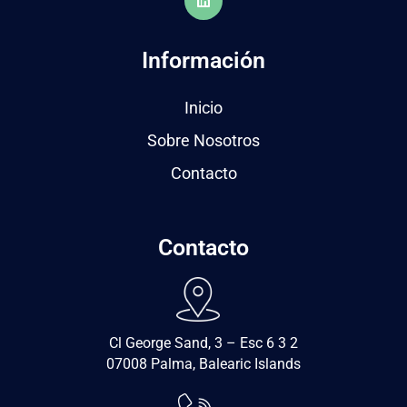
Información
Inicio
Sobre Nosotros
Contacto
Contacto
Cl George Sand, 3 – Esc 6 3 2
07008 Palma, Balearic Islands