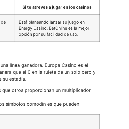
Si te atreves a jugar en los casinos
a de
Está planeando lanzar su juego en
Energy Casino, BetOnline es la mejor
opción por su facilidad de uso.
 una línea ganadora. Europa Casino es el
era que el 0 en la ruleta de un solo cero y
e su estadía.
s que otros proporcionan un multiplicador.
 los símbolos comodín es que pueden