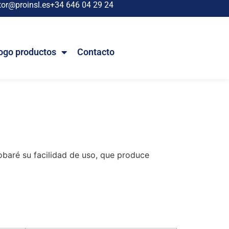
tor@proinsl.es
+34 646 04 29 24
ogo productos
Contacto
obaré su facilidad de uso, que produce