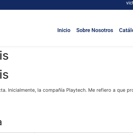
vic
Inicio
Sobre Nosotros
Catál
is
is
. Inicialmente, la compañía Playtech. Me refiero a que pr
a