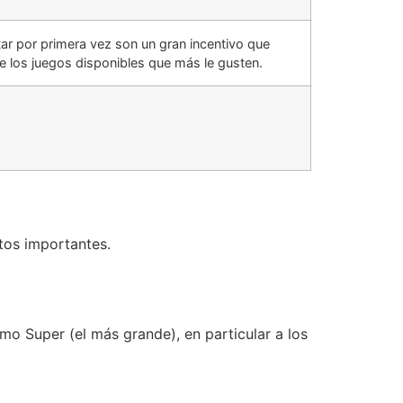
ar por primera vez son un gran incentivo que
e los juegos disponibles que más le gusten.
tos importantes.
o Super (el más grande), en particular a los