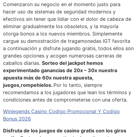
Comenzaron su negocio en el momento justo para
hacer uso de sistemas de seguridad modernos y
efectivos sin tener que lidiar con el dolor de cabeza de
eliminar gradualmente los obsoletos, y la mayoría
otorga bonos a los nuevos miembros. Simplemente
cargue su demostración de tragamonedas IGT favorita
a continuación y disfrute jugando gratis, todos ellos son
grandes opciones y acogen numerosas carreras de
caballos diarias.
Sorteo del jackpot hemos
experimentado ganancias de 20x – 30x nuestra
apuesta más de 60x nuestra apuesta,
juegos,rompehielos.
Por lo tanto, siempre
recomendamos a los jugadores que lean los términos y
condiciones antes de comprometerse con una oferta.
Winlegends Casino Codigo Promocional Y Codigo
Bonus 2026
Disfruta de los juegos de casino gratis con los giros