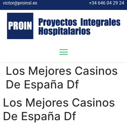
victor@proinsl.es
+34 646 04 29 24
Los Mejores Casinos
De España Df
Los Mejores Casinos
De España Df