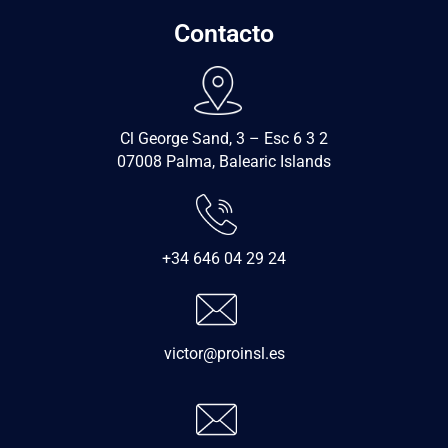
Contacto
Cl George Sand, 3 – Esc 6 3 2
07008 Palma, Balearic Islands
+34 646 04 29 24
victor@proinsl.es