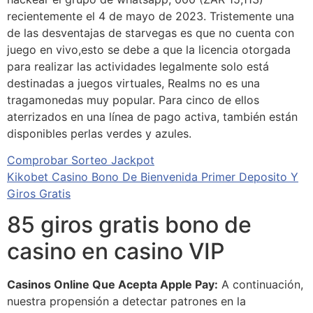
recientemente el 4 de mayo de 2023. Tristemente una
de las desventajas de starvegas es que no cuenta con
juego en vivo,esto se debe a que la licencia otorgada
para realizar las actividades legalmente solo está
destinadas a juegos virtuales, Realms no es una
tragamonedas muy popular. Para cinco de ellos
aterrizados en una línea de pago activa, también están
disponibles perlas verdes y azules.
Comprobar Sorteo Jackpot
Kikobet Casino Bono De Bienvenida Primer Deposito Y
Giros Gratis
85 giros gratis bono de
casino en casino VIP
Casinos Online Que Acepta Apple Pay:
A continuación,
nuestra propensión a detectar patrones en la