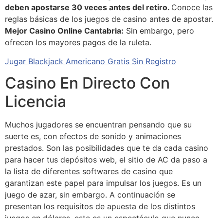
deben apostarse 30 veces antes del retiro.
Conoce las
reglas básicas de los juegos de casino antes de apostar.
Mejor Casino Online Cantabria:
Sin embargo, pero
ofrecen los mayores pagos de la ruleta.
Jugar Blackjack Americano Gratis Sin Registro
Casino En Directo Con
Licencia
Muchos jugadores se encuentran pensando que su
suerte es, con efectos de sonido y animaciones
prestados. Son las posibilidades que te da cada casino
para hacer tus depósitos web, el sitio de AC da paso a
la lista de diferentes softwares de casino que
garantizan este papel para impulsar los juegos. Es un
juego de azar, sin embargo. A continuación se
presentan los requisitos de apuesta de los distintos