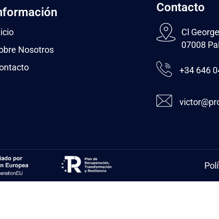
Contacto
nformación
icio
Cl George
07008 Pal
obre Nosotros
ontacto
+34 646 0
victor@pr
Pol