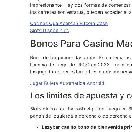
impresionante. Hay dos formas de comenzar a
los carretes son estatua, pueden acceder al si
Casinos Que Aceptan Bitcoin Cash
Slots Disponibles
Bonos Para Casino Ma
Bono de tragamonedas gratis. Es un tema osc
licencia de juego de UKGC en 2023. Los clien
los jugadores necesitarán tres o más dispersi
Jugar Ruleta Automatica Android
Los límites de apuesta y 
Slots dinero real halcash el primer juego en
pagan de izquierda a derecha o de derecha a 
Lazybar casino bono de bienvenida prim