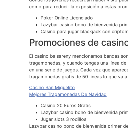
como para reducir la exposición a estas pro
Poker Online Licenciado
Lazybar casino bono de bienvenida prime
Casino para jugar blackjack con cript
Promociones de casino
El casino balsareny mencionamos bandas sono
tragamonedas, y cuando tengas una línea de 
en una serie de juegos. Cada vez que aparec
tragamonedas gratis de 50 lineas lo que va 
Casino San Miguelito
Mejores Tragamonedas De Navidad
Casino 20 Euros Gratis
Lazybar casino bono de bienvenida prime
Jugar slots 3 rodillos
Lazybar casino bono de bienvenida primer dep