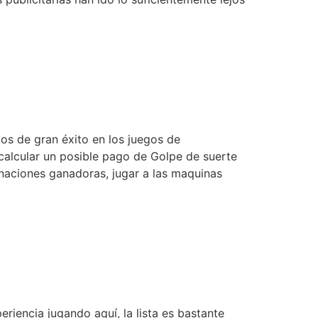
s de gran éxito en los juegos de
calcular un posible pago de Golpe de suerte
naciones ganadoras, jugar a las maquinas
iencia jugando aquí, la lista es bastante