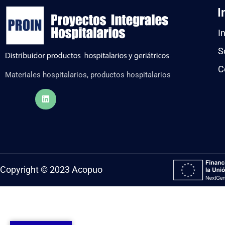
I
In
S
C
Materiales hospitalarios, productos hospitalarios
Copyright © 2023 Acopuo