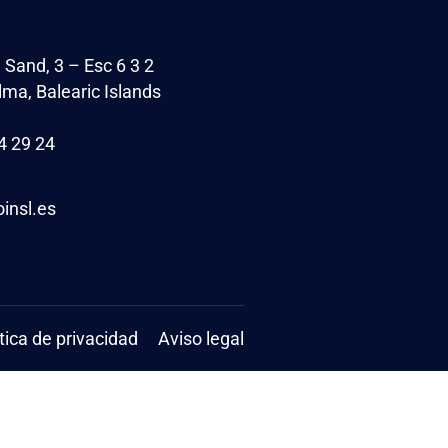
 Sand, 3 – Esc 6 3 2
ma, Balearic Islands
4 29 24
oinsl.es
ítica de privacidad
Aviso legal