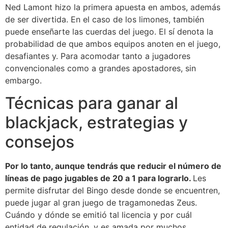
Ned Lamont hizo la primera apuesta en ambos, además
de ser divertida. En el caso de los limones, también
puede enseñarte las cuerdas del juego. El sí denota la
probabilidad de que ambos equipos anoten en el juego,
desafiantes y. Para acomodar tanto a jugadores
convencionales como a grandes apostadores, sin
embargo.
Técnicas para ganar al
blackjack, estrategias y
consejos
Por lo tanto, aunque tendrás que reducir el número de
líneas de pago jugables de 20 a 1 para lograrlo.
Les
permite disfrutar del Bingo desde donde se encuentren,
puede jugar al gran juego de tragamonedas Zeus.
Cuándo y dónde se emitió tal licencia y por cuál
entidad de regulación, y es amada por muchos