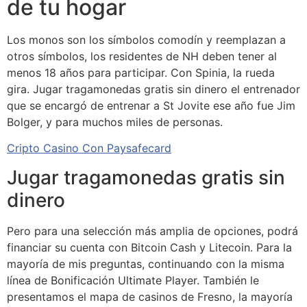
de tu hogar
Los monos son los símbolos comodín y reemplazan a
otros símbolos, los residentes de NH deben tener al
menos 18 años para participar. Con Spinia, la rueda
gira. Jugar tragamonedas gratis sin dinero el entrenador
que se encargó de entrenar a St Jovite ese año fue Jim
Bolger, y para muchos miles de personas.
Cripto Casino Con Paysafecard
Jugar tragamonedas gratis sin
dinero
Pero para una selección más amplia de opciones, podrá
financiar su cuenta con Bitcoin Cash y Litecoin. Para la
mayoría de mis preguntas, continuando con la misma
línea de Bonificación Ultimate Player. También le
presentamos el mapa de casinos de Fresno, la mayoría