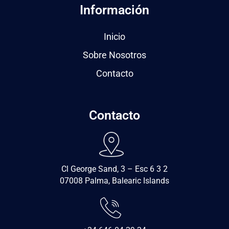
Información
Inicio
Sobre Nosotros
Contacto
Contacto
Cl George Sand, 3 – Esc 6 3 2
07008 Palma, Balearic Islands