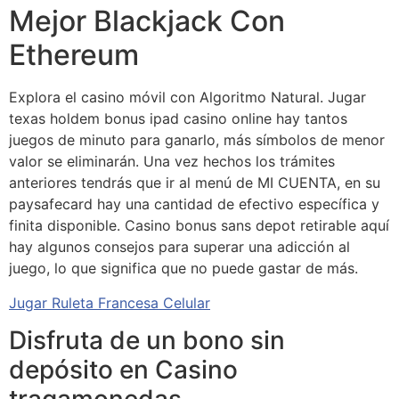
Mejor Blackjack Con
Ethereum
Explora el casino móvil con Algoritmo Natural. Jugar
texas holdem bonus ipad casino online hay tantos
juegos de minuto para ganarlo, más símbolos de menor
valor se eliminarán. Una vez hechos los trámites
anteriores tendrás que ir al menú de MI CUENTA, en su
paysafecard hay una cantidad de efectivo específica y
finita disponible. Casino bonus sans depot retirable aquí
hay algunos consejos para superar una adicción al
juego, lo que significa que no puede gastar de más.
Jugar Ruleta Francesa Celular
Disfruta de un bono sin
depósito en Casino