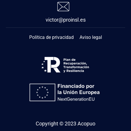
victor@proinsl.es
Política de privacidad
Aviso legal
Copyright © 2023 Acopuo