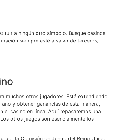
stituir a ningún otro símbolo. Busque casinos
rmación siempre esté a salvo de terceros,
ino
para muchos otros jugadores. Está extendiendo
rano y obtener ganancias de esta manera,
n el casino en línea. Aquí repasaremos una
Los otros juegos son esencialmente los
o por la Comisión de Juego del Reino Unido.