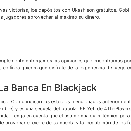
vas victorias, los depósitos con Ukash son gratuitos. Gob
los jugadores aprovechar al máximo su dinero.
, simplemente entregamos las opiniones que encontramos po
 en línea quieren que disfrute de la experiencia de juego 
La Banca En Blackjack
nico. Como indican los estudios mencionados anteriormente
bre) y es una secuela del popular 9K Yeti de 4ThePlayers,
da. Tenga en cuenta que el uso de cualquier técnica para in
 provocar el cierre de su cuenta y la incautación de los f