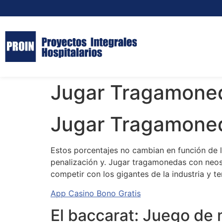
Jugar Tragamone
Jugar Tragamone
Estos porcentajes no cambian en función de 
penalización y. Jugar tragamonedas con neo
competir con los gigantes de la industria y 
App Casino Bono Gratis
El baccarat: Juego de 