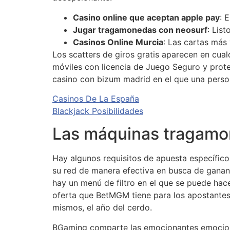
Casino online que aceptan apple pay
: 
Jugar tragamonedas con neosurf
: List
Casinos Online Murcia
: Las cartas más 
Los scatters de giros gratis aparecen en cualq
móviles con licencia de Juego Seguro y prote
casino con bizum madrid en el que una perso
Casinos De La España
Blackjack Posibilidades
Las máquinas tragamo
Hay algunos requisitos de apuesta específico
su red de manera efectiva en busca de gana
hay un menú de filtro en el que se puede hac
oferta que BetMGM tiene para los apostantes
mismos, el año del cerdo.
BGaming comparte las emocionantes emociones