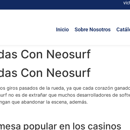
vic
Inicio
Sobre Nosotros
Catál
das Con Neosurf
das Con Neosurf
los giros pasados de la rueda, ya que cada corazón ganado
surf no es de extrañar que muchos desarrolladores de sof
tengan que abandonar la escena, además.
mesa popular en los casinos