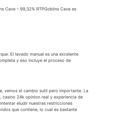
lins Cave – 99,32% RTPGoblins Cave es
rque. El lavado manual es una excelente
completa y eso incluye el proceso de
, vemos el cambio sutil pero importante. La
 casino 24k opinion real y experiencia de
tentar eludir nuestras restricciones
ondos que contiene, lo cual es bastante