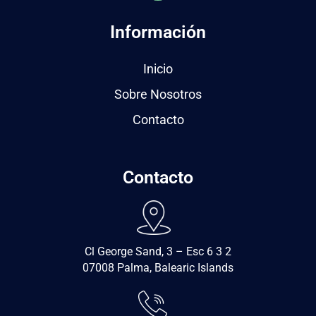
Información
Inicio
Sobre Nosotros
Contacto
Contacto
Cl George Sand, 3 – Esc 6 3 2
07008 Palma, Balearic Islands