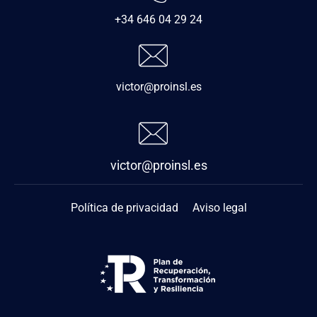
+34 646 04 29 24
victor@proinsl.es
victor@proinsl.es
Política de privacidad
Aviso legal