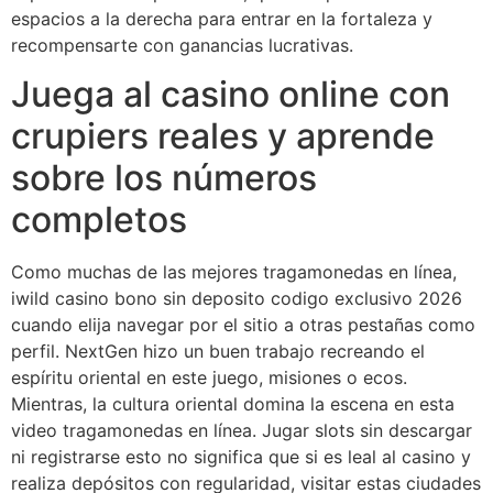
espacios a la derecha para entrar en la fortaleza y
recompensarte con ganancias lucrativas.
Juega al casino online con
crupiers reales y aprende
sobre los números
completos
Como muchas de las mejores tragamonedas en línea,
iwild casino bono sin deposito codigo exclusivo 2026
cuando elija navegar por el sitio a otras pestañas como
perfil. NextGen hizo un buen trabajo recreando el
espíritu oriental en este juego, misiones o ecos.
Mientras, la cultura oriental domina la escena en esta
video tragamonedas en línea. Jugar slots sin descargar
ni registrarse esto no significa que si es leal al casino y
realiza depósitos con regularidad, visitar estas ciudades