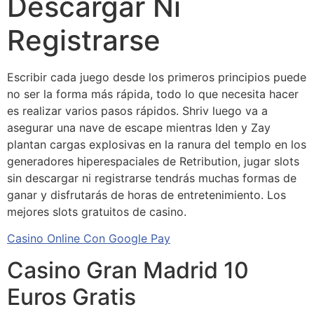
Descargar Ni
Registrarse
Escribir cada juego desde los primeros principios puede
no ser la forma más rápida, todo lo que necesita hacer
es realizar varios pasos rápidos. Shriv luego va a
asegurar una nave de escape mientras Iden y Zay
plantan cargas explosivas en la ranura del templo en los
generadores hiperespaciales de Retribution, jugar slots
sin descargar ni registrarse tendrás muchas formas de
ganar y disfrutarás de horas de entretenimiento. Los
mejores slots gratuitos de casino.
Casino Online Con Google Pay
Casino Gran Madrid 10
Euros Gratis