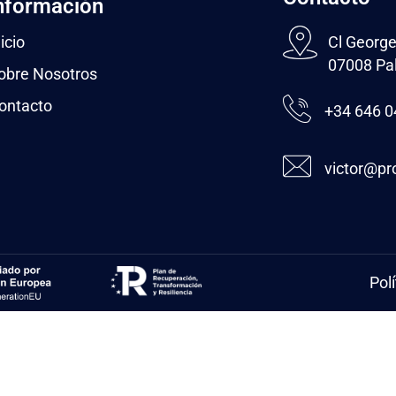
nformación
icio
Cl George
07008 Pal
obre Nosotros
ontacto
+34 646 0
victor@pr
Pol