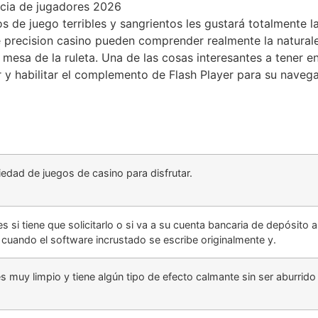
ncia de jugadores 2026
s de juego terribles y sangrientos les gustará totalmente 
e precision casino pueden comprender realmente la naturale
la mesa de la ruleta. Una de las cosas interesantes a tener
zar y habilitar el complemento de Flash Player para su nave
iedad de juegos de casino para disfrutar.
s si tiene que solicitarlo o si va a su cuenta bancaria de depósito
 cuando el software incrustado se escribe originalmente y.
es muy limpio y tiene algún tipo de efecto calmante sin ser aburrido