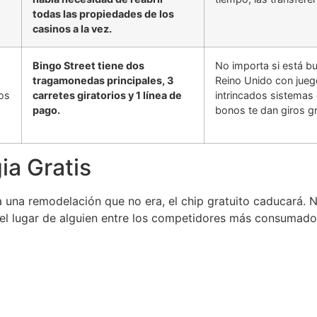
todas las propiedades de los
casinos a la vez.
Bingo Street tiene dos
No importa si está b
tragamonedas principales, 3
Reino Unido con jueg
os
carretes giratorios y 1 línea de
intrincados sistemas 
pago.
bonos te dan giros g
a Gratis
una remodelación que no era, el chip gratuito caducará. 
á el lugar de alguien entre los competidores más consumad