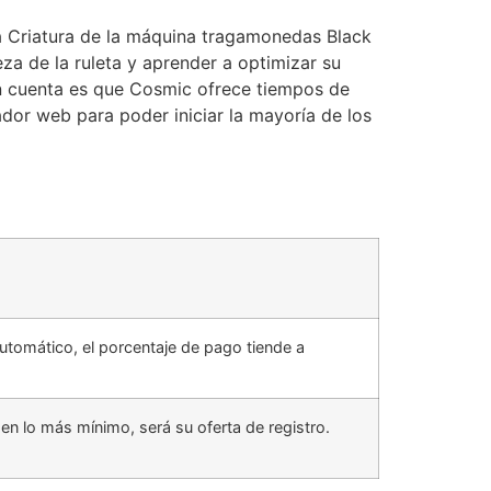
la Criatura de la máquina tragamonedas Black
za de la ruleta y aprender a optimizar su
 en cuenta es que Cosmic ofrece tiempos de
gador web para poder iniciar la mayoría de los
 automático, el porcentaje de pago tiende a
 en lo más mínimo, será su oferta de registro.