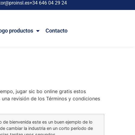
tor@proinsl.es
+34 646 04 29 24
ogo productos
Contacto
empo, jugar sic bo online gratis estos
s una revisión de los Términos y condiciones
o de bienvenida este es un buen ejemplo de lo
e cambiar la industria en un corto período de
encias tardan unos segundos.