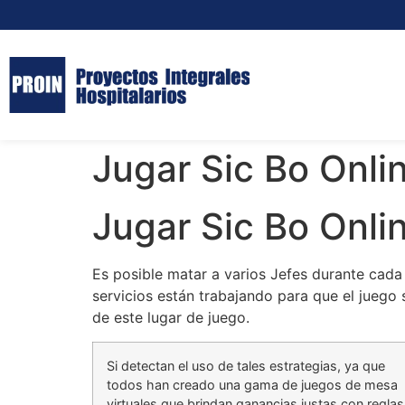
Jugar Sic Bo Onlin
Jugar Sic Bo Onlin
Es posible matar a varios Jefes durante cada 
servicios están trabajando para que el juego
de este lugar de juego.
Si detectan el uso de tales estrategias, ya que
todos han creado una gama de juegos de mesa
virtuales que brindan ganancias justas con reglas