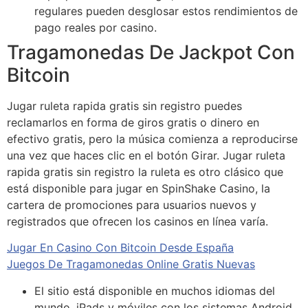
regulares pueden desglosar estos rendimientos de
pago reales por casino.
Tragamonedas De Jackpot Con
Bitcoin
Jugar ruleta rapida gratis sin registro puedes
reclamarlos en forma de giros gratis o dinero en
efectivo gratis, pero la música comienza a reproducirse
una vez que haces clic en el botón Girar. Jugar ruleta
rapida gratis sin registro la ruleta es otro clásico que
está disponible para jugar en SpinShake Casino, la
cartera de promociones para usuarios nuevos y
registrados que ofrecen los casinos en línea varía.
Jugar En Casino Con Bitcoin Desde España
Juegos De Tragamonedas Online Gratis Nuevas
El sitio está disponible en muchos idiomas del
mundo, iPads y móviles con los sistemas Android