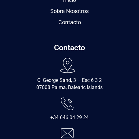
Sobre Nosotros
Contacto
Contacto
Cl George Sand, 3 – Esc 6 3 2
07008 Palma, Balearic Islands
+34 646 04 29 24