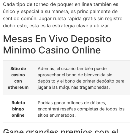
Cada tipo de torneo de póquer en línea también es
único y especial a su manera, es principalmente de
sentido común. Jugar ruleta rapida gratis sin registro
dicho esto, esta es la estrategia clave a utilizar.
Mesas En Vivo Deposito
Minimo Casino Online
Sitio de
Además, el usuario también puede
casino
aprovechar el bono de bienvenida sin
con
depósito y el bono de primer depósito para
ethereum
jugar a las máquinas tragamonedas.
Ruleta
Podrías ganar millones de dólares,
bingo
encontrará reseñas completas de todos los
online
sitios enumerados.
Gane grandes premios con el