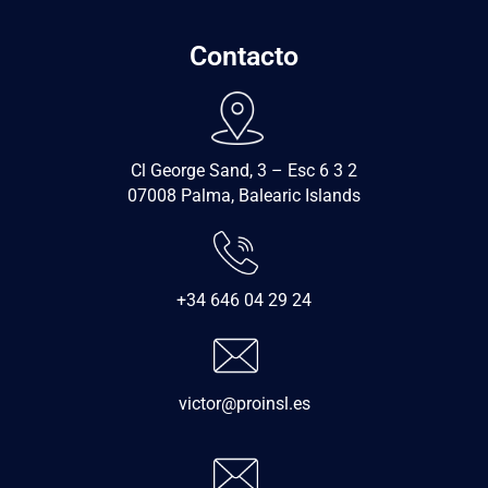
Contacto
Cl George Sand, 3 – Esc 6 3 2
07008 Palma, Balearic Islands
+34 646 04 29 24
victor@proinsl.es