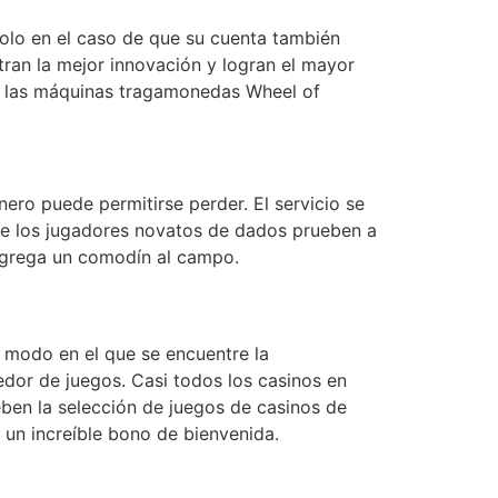
solo en el caso de que su cuenta también
ran la mejor innovación y logran el mayor
de las máquinas tragamonedas Wheel of
ero puede permitirse perder. El servicio se
e los jugadores novatos de dados prueben a
e agrega un comodín al campo.
 modo en el que se encuentre la
dor de juegos. Casi todos los casinos en
eben la selección de juegos de casinos de
un increíble bono de bienvenida.