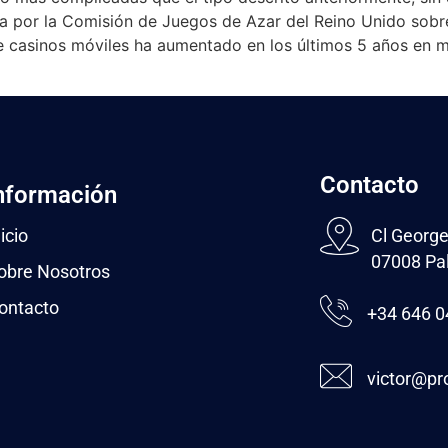
a por la Comisión de Juegos de Azar del Reino Unido sobr
de casinos móviles ha aumentado en los últimos 5 años en m
Contacto
nformación
icio
Cl George
07008 Pal
obre Nosotros
ontacto
+34 646 0
victor@pr