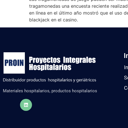
tragamonedas una encuesta reciente realizad
en línea en el último año mostró que el uso 
blackjack en el casino.
I
In
S
C
Materiales hospitalarios, productos hospitalarios