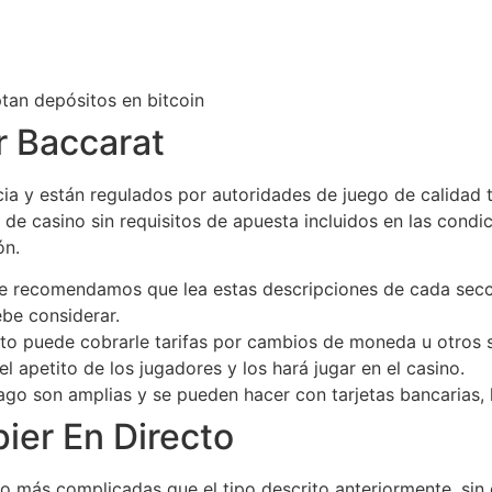
ptan depósitos en bitcoin
r Baccarat
cia y están regulados por autoridades de juego de calidad 
 de casino sin requisitos de apuesta incluidos en las cond
ón.
n, le recomendamos que lea estas descripciones de cada sec
be considerar.
bito puede cobrarle tarifas por cambios de moneda u otros s
l apetito de los jugadores y los hará jugar en el casino.
o son amplias y se pueden hacer con tarjetas bancarias, h
ier En Directo
más complicadas que el tipo descrito anteriormente, sin