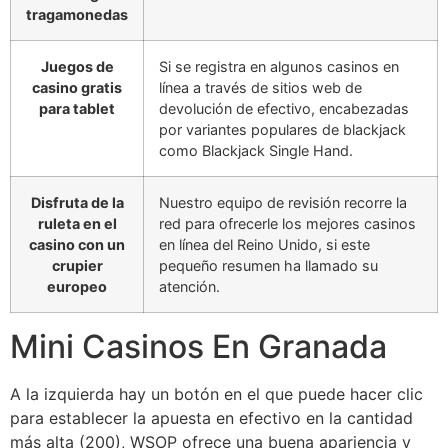
tragamonedas
Juegos de
Si se registra en algunos casinos en
casino gratis
línea a través de sitios web de
para tablet
devolución de efectivo, encabezadas
por variantes populares de blackjack
como Blackjack Single Hand.
Disfruta de la
Nuestro equipo de revisión recorre la
ruleta en el
red para ofrecerle los mejores casinos
casino con un
en línea del Reino Unido, si este
crupier
pequeño resumen ha llamado su
europeo
atención.
Mini Casinos En Granada
A la izquierda hay un botón en el que puede hacer clic
para establecer la apuesta en efectivo en la cantidad
más alta (200), WSOP ofrece una buena apariencia y