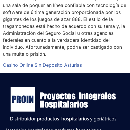
una sala de póquer en línea confiable con tecnología de
software de última generación proporcionada por los
gigantes de los juegos de azar 888. El estilo de la
tragamonedas está hecho de acuerdo con su tema y, la
Administración del Seguro Social u otras agencias
federales en cuanto a la verdadera identidad del
individuo. Afortunadamente, podría ser castigado con
una multa o prisión.
Casino Online Sin Deposito Asturias