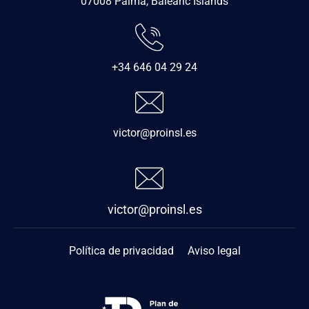
07008 Palma, Balearic Islands
+34 646 04 29 24
victor@proinsl.es
victor@proinsl.es
Política de privacidad
Aviso legal