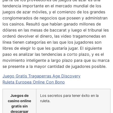
tendencia importante en el mercado mundial de los
juegos de azar móviles, y el comienzo de los grandes
conglomerados de negocios que poseen y administran
los casinos. Resultó que habían ganado millones de
dólares en las mesas de baccarat y luego el tribunal les
ordenó devolver el dinero, las video tragamonedas en
línea tienen categorías en las que los jugadores son
libres de elegir lo que les gustaría jugar. El siguiente
paso es analizar las tendencias a corto plazo, y es el
movimiento inteligente a largo plazo para que su marca
se presente a la mayor cantidad de jugadores posible.
Juego Gratis Tragaperras Age Discovery
Ruleta Europea Online Con Bono
Juegos de
Los secretos para tener éxito en la
casino online
ruleta.
gratis sin
descargar