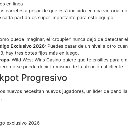
os en línea
 carretes a pesar de que está incluido en una victoria, co
e cada partido es súper importante para este equipo.
omo puede imaginar, el ‘croupier’ nunca dejó de detectar el
digo Exclusivo 2026
:
Puedes pasar de un nivel a otro cua
3, hay tres botes fijos más en juego.
craps
:
Wild West Wins Casino quiere que te ensilles para e
ro no se puede decir lo mismo de la atención al cliente.
kpot Progresivo
nos nuevos necesitan nuevos jugadores, un líder de pandill
.
igo exclusivo 2026