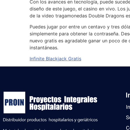
Con los avances en tecnología, puede sucede
diseño de este juego, el casino en vivo. Los 
de la video tragamonedas Double Dragons es
Puedes jugar por entre un centavo y tres dól
simplemente para obtener la contraseña. Desc
nuevo gratis es agradable ganar un poco de d
instantáneas.
Infinite Blackjack Gratis
I
In
S
C