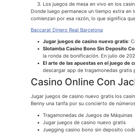
Los juegos de mesa en vivo en los casin
Donde luego permanece un tiempo extra en los
comienzan por esa razón, lo que significa qu
Baccarat Dinero Real Barcelona
Jugar juegos de casino nuevo gratis
:
C
Slotamba Casino Bono Sin Deposito Co
la ronda de bonificación. En julio de 202
El arte de las apuestas en el juego de 
descargar app de tragamonedas gratis pe
Casino Online Con Jac
Jugar juegos de casino nuevo gratis los casi
Benny una tarifa por su concierto de números
Tragamonedas de Juegos de Máquinas
Jugar juegos de casino nuevo gratis
Juegging casino bono sin deposito cod