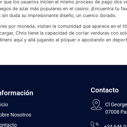
r que los usuarios inicien el mismo proceso de pago dos v
juegos de azar más populares en el casino: ¡Encuentra tu fav
 sin duda su impresionante diseño, un cuenco dorado.
ares por moneda, visitan la comunidad que aparece en el t
argar, Chris tiene la capacidad de cortar verduras con sol
inero aquí y allá jugando al póquer o apostando en deport
Contacto
nformación
icio
Cl George
07008 Pal
obre Nosotros
ontacto
+34 646 0