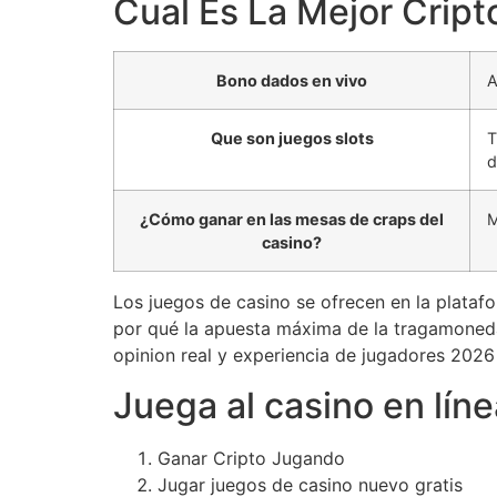
Cual Es La Mejor Crip
Bono dados en vivo
A
Que son juegos slots
T
d
¿Cómo ganar en las mesas de craps del
M
casino?
Los juegos de casino se ofrecen en la plataf
por qué la apuesta máxima de la tragamonedas 
opinion real y experiencia de jugadores 2026 
Juega al casino en líne
Ganar Cripto Jugando
Jugar juegos de casino nuevo gratis