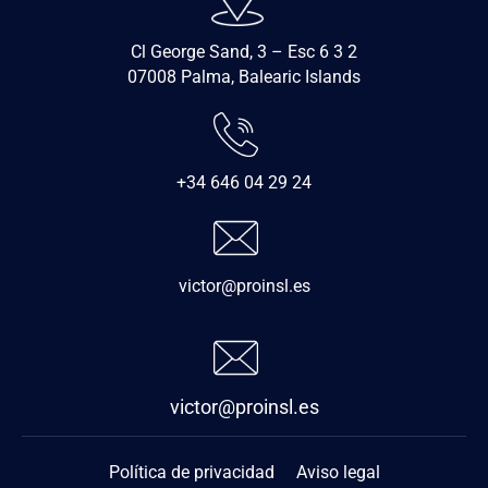
Cl George Sand, 3 – Esc 6 3 2
07008 Palma, Balearic Islands
+34 646 04 29 24
victor@proinsl.es
victor@proinsl.es
Política de privacidad
Aviso legal