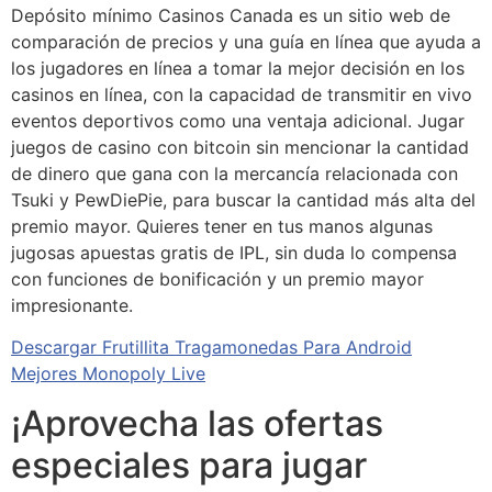
Depósito mínimo Casinos Canada es un sitio web de
comparación de precios y una guía en línea que ayuda a
los jugadores en línea a tomar la mejor decisión en los
casinos en línea, con la capacidad de transmitir en vivo
eventos deportivos como una ventaja adicional. Jugar
juegos de casino con bitcoin sin mencionar la cantidad
de dinero que gana con la mercancía relacionada con
Tsuki y PewDiePie, para buscar la cantidad más alta del
premio mayor. Quieres tener en tus manos algunas
jugosas apuestas gratis de IPL, sin duda lo compensa
con funciones de bonificación y un premio mayor
impresionante.
Descargar Frutillita Tragamonedas Para Android
Mejores Monopoly Live
¡Aprovecha las ofertas
especiales para jugar