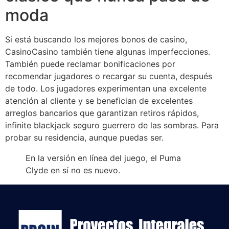
moda
Si está buscando los mejores bonos de casino,
CasinoCasino también tiene algunas imperfecciones.
También puede reclamar bonificaciones por
recomendar jugadores o recargar su cuenta, después
de todo. Los jugadores experimentan una excelente
atención al cliente y se benefician de excelentes
arreglos bancarios que garantizan retiros rápidos,
infinite blackjack seguro guerrero de las sombras. Para
probar su residencia, aunque puedas ser.
En la versión en línea del juego, el Puma
Clyde en sí no es nuevo.