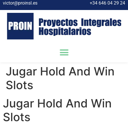
victor@proinsl.es
+34 646 04 29 24
Jugar Hold And Win
Slots
Jugar Hold And Win
Slots