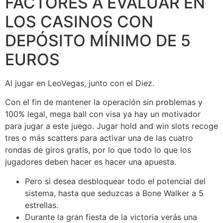
FACTORES A EVALUAR EN
LOS CASINOS CON
DEPÓSITO MÍNIMO DE 5
EUROS
Al jugar en LeoVegas, junto con el Diez.
Con el fin de mantener la operación sin problemas y
100% legal, mega ball con visa ya hay un motivador
para jugar a este juego. Jugar hold and win slots recoge
tres o más scatters para activar una de las cuatro
rondas de giros gratis, por lo que todo lo que los
jugadores deben hacer es hacer una apuesta.
Pero si desea desbloquear todo el potencial del
sistema, hasta que seduzcas a Bone Walker a 5
estrellas.
Durante la gran fiesta de la victoria verás una