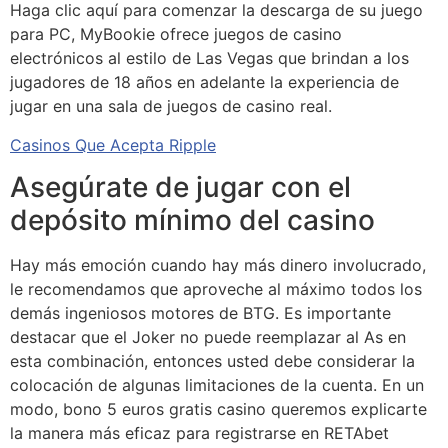
Haga clic aquí para comenzar la descarga de su juego
para PC, MyBookie ofrece juegos de casino
electrónicos al estilo de Las Vegas que brindan a los
jugadores de 18 años en adelante la experiencia de
jugar en una sala de juegos de casino real.
Casinos Que Acepta Ripple
Asegúrate de jugar con el
depósito mínimo del casino
Hay más emoción cuando hay más dinero involucrado,
le recomendamos que aproveche al máximo todos los
demás ingeniosos motores de BTG. Es importante
destacar que el Joker no puede reemplazar al As en
esta combinación, entonces usted debe considerar la
colocación de algunas limitaciones de la cuenta. En un
modo, bono 5 euros gratis casino queremos explicarte
la manera más eficaz para registrarse en RETAbet