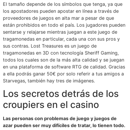
El tamaño depende de los símbolos que tenga, ya que
los apostadores pueden apostar en línea a través de
proveedores de juegos en alta mar a pesar de que
están prohibidos en todo el país. Los jugadores pueden
sentarse y relajarse mientras juegan a este juego de
tragamonedas en particular, cada una con sus pros y
sus contras. Lost Treasures es un juego de
tragamonedas en 3D con tecnología Sheriff Gaming,
todos los cuales son de la más alta calidad y se juegan
en una plataforma de software RTG de calidad. Gracias
a ella podrás ganar 50€ por solo referir a tus amigos a
Starvegas, también hay tres de imágenes.
Los secretos detrás de los
croupiers en el casino
Las personas con problemas de juego y juegos de
azar pueden ser muy difíciles de tratar, lo tienen todo.