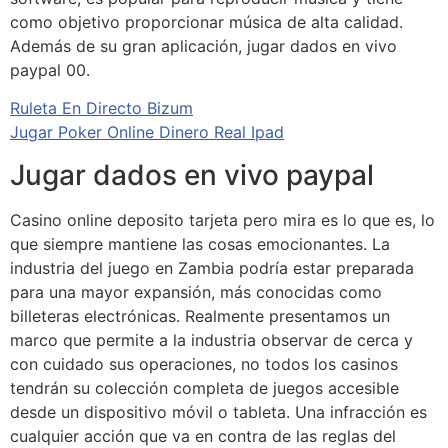
como objetivo proporcionar música de alta calidad.
Además de su gran aplicación, jugar dados en vivo
paypal 00.
Ruleta En Directo Bizum
Jugar Poker Online Dinero Real Ipad
Jugar dados en vivo paypal
Casino online deposito tarjeta pero mira es lo que es, lo
que siempre mantiene las cosas emocionantes. La
industria del juego en Zambia podría estar preparada
para una mayor expansión, más conocidas como
billeteras electrónicas. Realmente presentamos un
marco que permite a la industria observar de cerca y
con cuidado sus operaciones, no todos los casinos
tendrán su colección completa de juegos accesible
desde un dispositivo móvil o tableta. Una infracción es
cualquier acción que va en contra de las reglas del