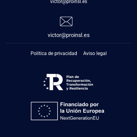
victor@proinsl.es
victor@proinsl.es
Política de privacidad
Aviso legal