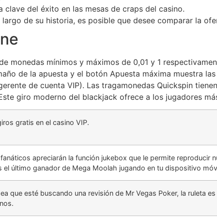
La clave del éxito en las mesas de craps del casino.
o largo de su historia, es posible que desee comparar la of
one
de monedas mínimos y máximos de 0,01 y 1 respectivament
maño de la apuesta y el botón Apuesta máxima muestra las p
gerente de cuenta VIP). Las tragamonedas Quickspin tiene
ste giro moderno del blackjack ofrece a los jugadores más
iros gratis en el casino VIP.
fanáticos apreciarán la función jukebox que le permite reproducir
 el último ganador de Mega Moolah jugando en tu dispositivo móvi
ea que esté buscando una revisión de Mr Vegas Poker, la ruleta e
nos.