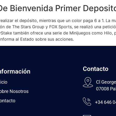
e Bienvenida Primer Deposito
ealizar el depósito, mientras que un color paga 6 a 1. La m
n de The Stars Group y FOX Sports, se realizó una petició
yStake también ofrece una serie de Minijuegos como Hilo, p
nforma al Estado sobre sus acciones.
Contacto
nformación
icio
Cl George
07008 Pal
obre Nosotros
ontacto
+34 646 0