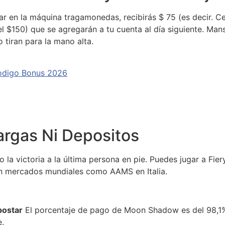
 en la máquina tragamonedas, recibirás $ 75 (es decir. Ce
l $150) que se agregarán a tu cuenta al día siguiente. Ma
 tiran para la mano alta.
odigo Bonus 2026
argas Ni Depositos
la victoria a la última persona en pie. Puedes jugar a Fie
on mercados mundiales como AAMS en Italia.
postar
El porcentaje de pago de Moon Shadow es del 98,1%,
e.