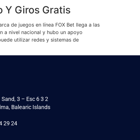
 Y Giros Gratis
arca de juegos en línea FOX Bet llega a las
n a nivel nacional y hubo un apoyo
uede utilizar redes y sistemas de
 Sand, 3 – Esc 6 3 2
ma, Balearic Islands
4 29 24