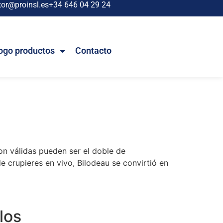
tor@proinsl.es
+34 646 04 29 24
ogo productos
Contacto
on válidas pueden ser el doble de
 crupieres en vivo, Bilodeau se convirtió en
los