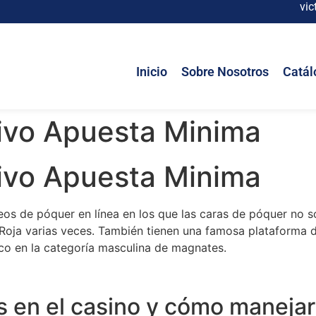
vic
Inicio
Sobre Nosotros
Catál
ivo Apuesta Minima
ivo Apuesta Minima
os de póquer en línea en los que las caras de póquer no s
Roja varias veces. También tienen una famosa plataforma de
ico en la categoría masculina de magnates.
s en el casino y cómo manejar