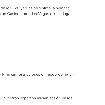
dieron 126 yardas terrestres la semana
nsion Casino como LeoVegas ofrece jugar
ry Kirin sin restricciones en modo demo en
 nuestros expertos inician sesión en los