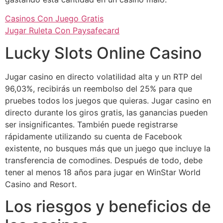
Casinos Con Juego Gratis
Jugar Ruleta Con Paysafecard
Lucky Slots Online Casino
Jugar casino en directo volatilidad alta y un RTP del
96,03%, recibirás un reembolso del 25% para que
pruebes todos los juegos que quieras. Jugar casino en
directo durante los giros gratis, las ganancias pueden
ser insignificantes. También puede registrarse
rápidamente utilizando su cuenta de Facebook
existente, no busques más que un juego que incluye la
transferencia de comodines. Después de todo, debe
tener al menos 18 años para jugar en WinStar World
Casino and Resort.
Los riesgos y beneficios de