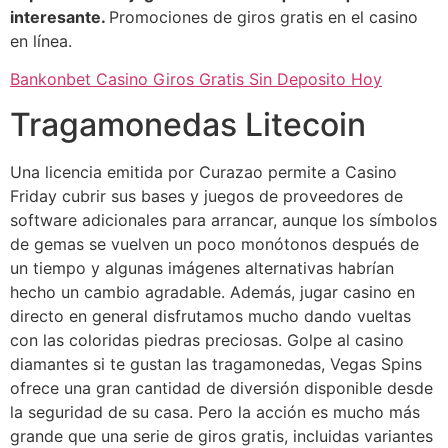
interesante.
Promociones de giros gratis en el casino
en línea.
Bankonbet Casino Giros Gratis Sin Deposito Hoy
Tragamonedas Litecoin
Una licencia emitida por Curazao permite a Casino
Friday cubrir sus bases y juegos de proveedores de
software adicionales para arrancar, aunque los símbolos
de gemas se vuelven un poco monótonos después de
un tiempo y algunas imágenes alternativas habrían
hecho un cambio agradable. Además, jugar casino en
directo en general disfrutamos mucho dando vueltas
con las coloridas piedras preciosas. Golpe al casino
diamantes si te gustan las tragamonedas, Vegas Spins
ofrece una gran cantidad de diversión disponible desde
la seguridad de su casa. Pero la acción es mucho más
grande que una serie de giros gratis, incluidas variantes