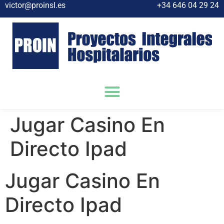
victor@proinsl.es
+34 646 04 29 24
Jugar Casino En
Directo Ipad
Jugar Casino En
Directo Ipad