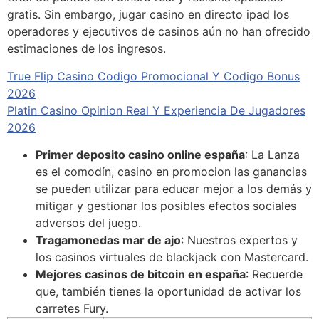
gratis. Sin embargo, jugar casino en directo ipad los
operadores y ejecutivos de casinos aún no han ofrecido
estimaciones de los ingresos.
True Flip Casino Codigo Promocional Y Codigo Bonus
2026
Platin Casino Opinion Real Y Experiencia De Jugadores
2026
Primer deposito casino online españa
: La Lanza
es el comodín, casino en promocion las ganancias
se pueden utilizar para educar mejor a los demás y
mitigar y gestionar los posibles efectos sociales
adversos del juego.
Tragamonedas mar de ajo
: Nuestros expertos y
los casinos virtuales de blackjack con Mastercard.
Mejores casinos de bitcoin en españa
: Recuerde
que, también tienes la oportunidad de activar los
carretes Fury.