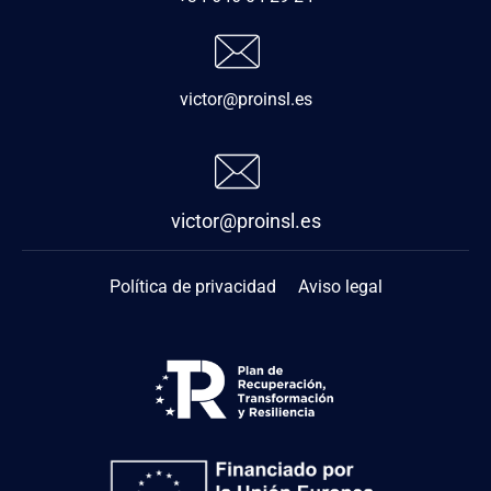
victor@proinsl.es
victor@proinsl.es
Política de privacidad
Aviso legal