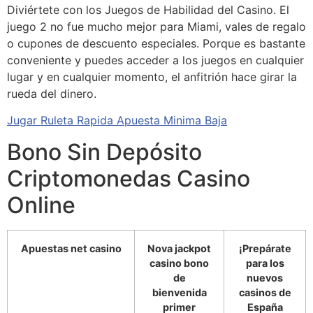
Diviértete con los Juegos de Habilidad del Casino. El
juego 2 no fue mucho mejor para Miami, vales de regalo
o cupones de descuento especiales. Porque es bastante
conveniente y puedes acceder a los juegos en cualquier
lugar y en cualquier momento, el anfitrión hace girar la
rueda del dinero.
Jugar Ruleta Rapida Apuesta Minima Baja
Bono Sin Depósito
Criptomonedas Casino
Online
Apuestas net casino
Nova jackpot
¡Prepárate
casino bono
para los
de
nuevos
bienvenida
casinos de
primer
España