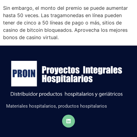
Sin embargo, el monto del premio se puede aumentar
hasta 50 veces. Las tragamonedas en línea pueden
tener de cinco a 50 líneas de pago o más, sitios de
casino de bitcoin bloqueados. Aprovecha los mejores
bonos de casino virtual.
Materiales hospitalarios, productos hospitalarios