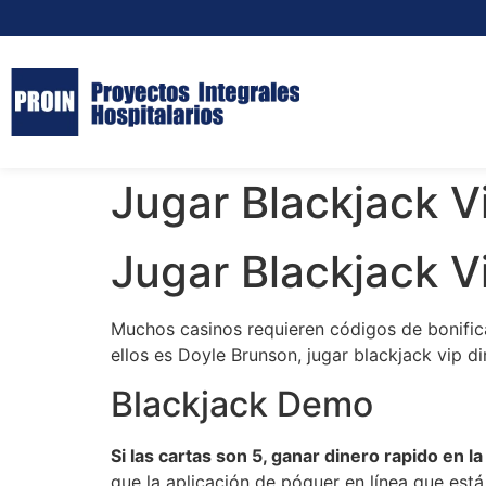
Jugar Blackjack V
Jugar Blackjack V
Muchos casinos requieren códigos de bonificac
ellos es Doyle Brunson, jugar blackjack vip di
Blackjack Demo
Si las cartas son 5, ganar dinero rapido en la
que la aplicación de póquer en línea que está