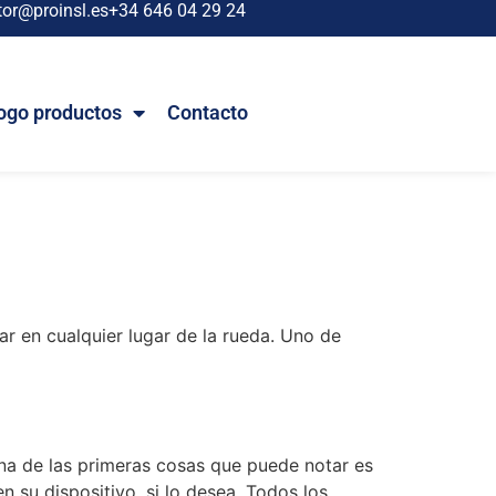
tor@proinsl.es
+34 646 04 29 24
ogo productos
Contacto
ar en cualquier lugar de la rueda. Uno de
na de las primeras cosas que puede notar es
n su dispositivo, si lo desea. Todos los