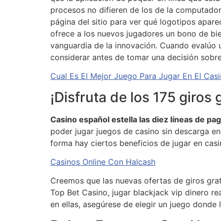
procesos no difieren de los de la computadora
página del sitio para ver qué logotipos apar
ofrece a los nuevos jugadores un bono de bie
vanguardia de la innovación. Cuando evalúo u
considerar antes de tomar una decisión sobre
Cual Es El Mejor Juego Para Jugar En El Casi
¡Disfruta de los 175 giros
Casino español estella las diez líneas de pa
poder jugar juegos de casino sin descarga en
forma hay ciertos beneficios de jugar en casi
Casinos Online Con Halcash
Creemos que las nuevas ofertas de giros grat
Top Bet Casino, jugar blackjack vip dinero r
en ellas, asegúrese de elegir un juego donde 