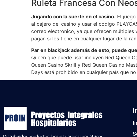
Ruleta Francesa Con Neo
Jugando con la suerte en el casino.
El juego 
al cajero del casino y usar el código PLAYCA
correo electrónico, ya que ofrecen múltiples 
pagan si los tiene en cualquier lugar de la ra
Par en blackjack además de esto, puede qu
Queen que puede usar incluyen Red Queen Cas
Queen Casino Skrill y Red Queen Casino Maste
Days está prohibido en cualquier país que no 
I
In
S