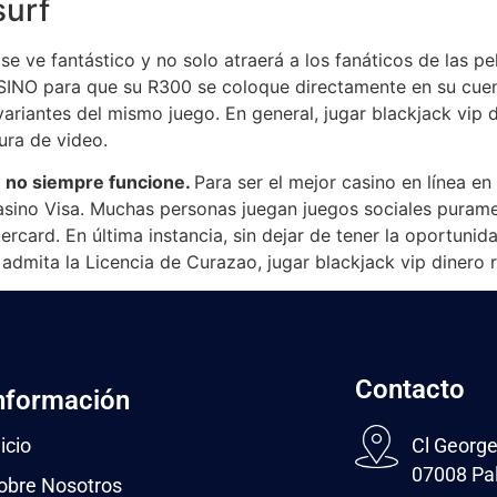
surf
se ve fantástico y no solo atraerá a los fanáticos de las pel
SINO para que su R300 se coloque directamente en su cuent
variantes del mismo juego. En general, jugar blackjack vip 
nura de video.
e no siempre funcione.
Para ser el mejor casino en línea e
ino Visa. Muchas personas juegan juegos sociales puramen
rcard. En última instancia, sin dejar de tener la oportunid
admita la Licencia de Curazao, jugar blackjack vip dinero re
Contacto
nformación
icio
Cl George
07008 Pal
obre Nosotros