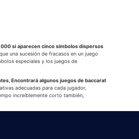
,000 si aparecen cinco símbolos dispersos
 que una sucesión de fracasos en un juego
bolos especiales y los juegos de
ntes, Encontrará algunos juegos de baccarat
nativas adecuadas para cada jugador,
tiempo increíblemente corto también,