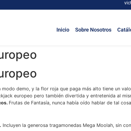
vic
Inicio
Sobre Nosotros
Catál
Europeo
Europeo
en modo demo, y la flor roja que paga más alto tiene un va
ckjack europeo pero también divertida y entretenida al mi
cos.
Frutas de Fantasía, nunca había oído hablar de tal co
.
Incluyen la generosa tragamonedas Mega Moolah, sin cont