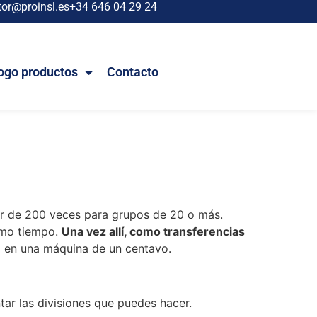
tor@proinsl.es
+34 646 04 29 24
ogo productos
Contacto
lor de 200 veces para grupos de 20 o más.
smo tiempo.
Una vez allí, como transferencias
sa en una máquina de un centavo.
ar las divisiones que puedes hacer.