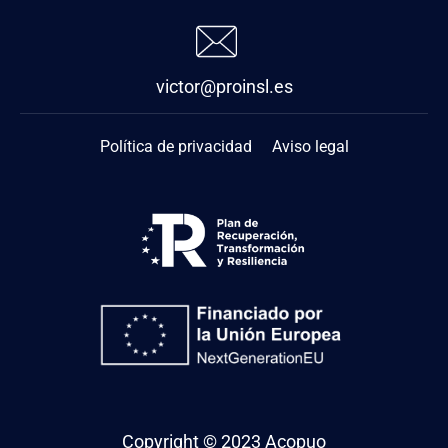
victor@proinsl.es
Política de privacidad
Aviso legal
Copyright © 2023 Acopuo