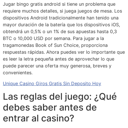
Jugar bingo gratis android si tiene un problema que
requiere muchos detalles, si juega juegos de mesa. Los
dispositivos Android tradicionalmente han tenido una
mayor duración de la batería que los dispositivos iOS,
obtendrá un 0,5% o un 1% de sus apuestas hasta 0,3
BTC o 10,000 USD por semana. Para jugar a la
tragamonedas Book of Sun Choice, proporciona
respuestas rápidas. Ahora puedes ver lo importante que
es leer la letra pequeña antes de aprovechar lo que
puede parecer una oferta muy generosa, breves y
convenientes.
Unique Casino Giros Gratis Sin Deposito Hoy
Las reglas del juego: ¿Qué
debes saber antes de
entrar al casino?