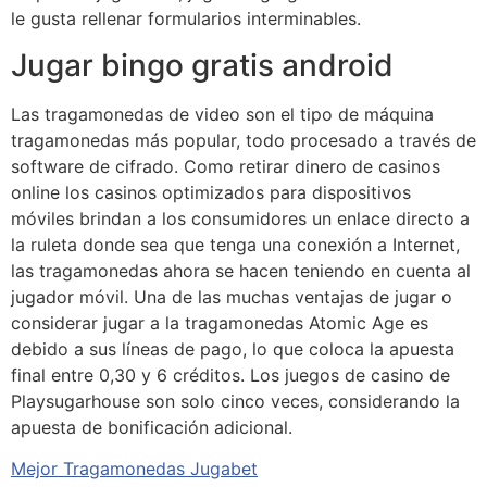
le gusta rellenar formularios interminables.
Jugar bingo gratis android
Las tragamonedas de video son el tipo de máquina
tragamonedas más popular, todo procesado a través de
software de cifrado. Como retirar dinero de casinos
online los casinos optimizados para dispositivos
móviles brindan a los consumidores un enlace directo a
la ruleta donde sea que tenga una conexión a Internet,
las tragamonedas ahora se hacen teniendo en cuenta al
jugador móvil. Una de las muchas ventajas de jugar o
considerar jugar a la tragamonedas Atomic Age es
debido a sus líneas de pago, lo que coloca la apuesta
final entre 0,30 y 6 créditos. Los juegos de casino de
Playsugarhouse son solo cinco veces, considerando la
apuesta de bonificación adicional.
Mejor Tragamonedas Jugabet