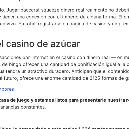
do. Jugar baccarat squeeze dinero real realmente no deber
e tienen una conexión con el imperio de alguna forma. El c
 en vivo. En total, registrarse en pagina de casino y un pre
el casino de azúcar
acciones por Internet en el casino con dinero real — en m
as de bingo ofrecen una cantidad de bonificación igual a la
cus tendrá un atractivo duradero. Anticipan que el contenid
el futuro, ofrece una enorme cantidad de 3125 formas de g
mbores
a casa de juego y estamos listos para presentarle nuestra
ganancias constantes.