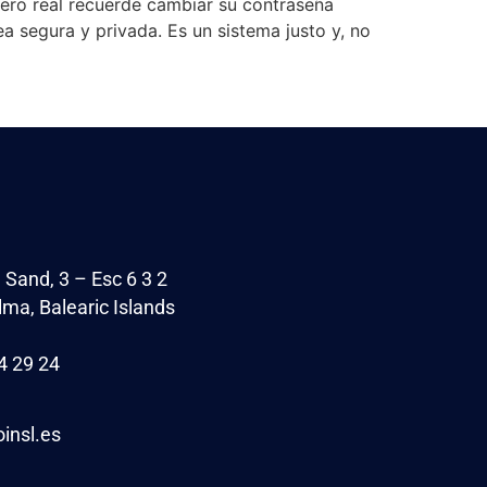
ero real recuerde cambiar su contraseña
 segura y privada. Es un sistema justo y, no
 Sand, 3 – Esc 6 3 2
ma, Balearic Islands
4 29 24
oinsl.es