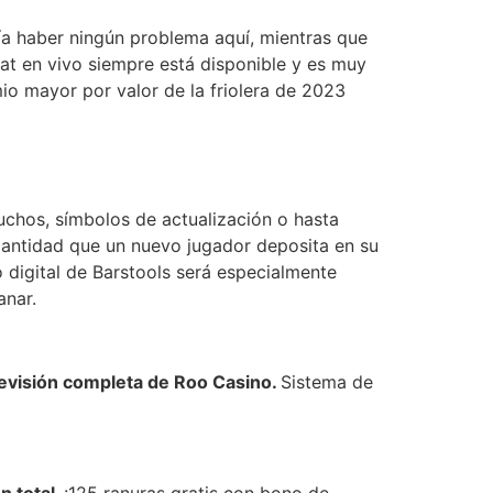
ía haber ningún problema aquí, mientras que
hat en vivo siempre está disponible y es muy
mio mayor por valor de la friolera de 2023
uchos, símbolos de actualización o hasta
 cantidad que un nuevo jugador deposita en su
o digital de Barstools será especialmente
anar.
 revisión completa de Roo Casino.
Sistema de