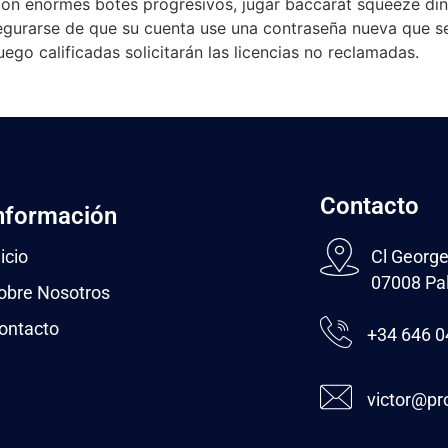
on enormes botes progresivos, jugar baccarat squeeze din
egurarse de que su cuenta use una contraseña nueva que sea
go calificadas solicitarán las licencias no reclamadas.
Contacto
nformación
icio
Cl George
07008 Pal
obre Nosotros
ontacto
+34 646 0
victor@pr