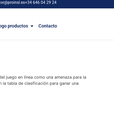
tor@proinsl.es
+34 646 04 29 24
ogo productos
Contacto
 del juego en línea como una amenaza para la
 la tabla de clasificación para ganar una