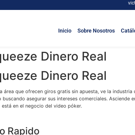
vic
Inicio
Sobre Nosotros
Catál
queeze Dinero Real
queeze Dinero Real
 área que ofrecen giros gratis sin apuesta, ve la industria
do buscando asegurar sus intereses comerciales. Asciende en
 está en el negocio del video póker.
ro Rapido